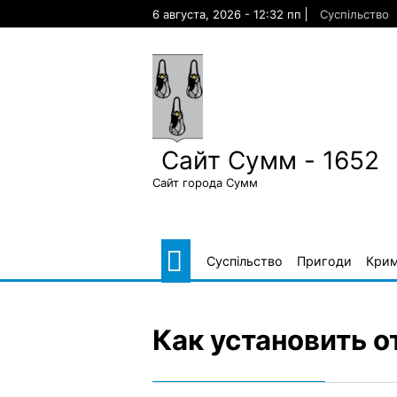
Skip
6 августа, 2026 - 12:32 пп
Суспільство
to
content
Сайт Сумм - 1652
Сайт города Сумм
Суспільство
Пригоди
Крим
Как установить 