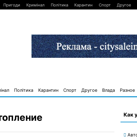
Пригоди
Кримінал
Політика
Карантин
Спорт
Другое
інал
Політика
Карантин
Спорт
Другое
Влада
Разное
Как 
отопление
Авт