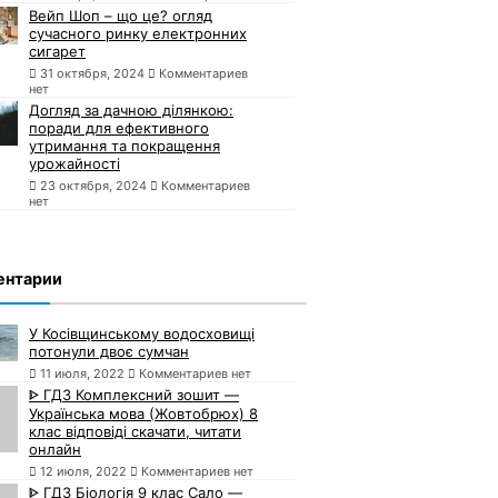
Вейп Шоп – що це? огляд
сучасного ринку електронних
сигарет
31 октября, 2024
Комментариев
нет
Догляд за дачною ділянкою:
поради для ефективного
утримання та покращення
урожайності
23 октября, 2024
Комментариев
нет
ентарии
У Косівщинському водосховищі
потонули двоє сумчан
11 июля, 2022
Комментариев нет
ᐈ ГДЗ Комплексний зошит —
Українська мова (Жовтобрюх) 8
клас відповіді скачати, читати
онлайн
12 июля, 2022
Комментариев нет
ᐈ ГДЗ Біологія 9 клас Сало —