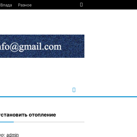
Влада
Разное
установить отопление
ор:
admin