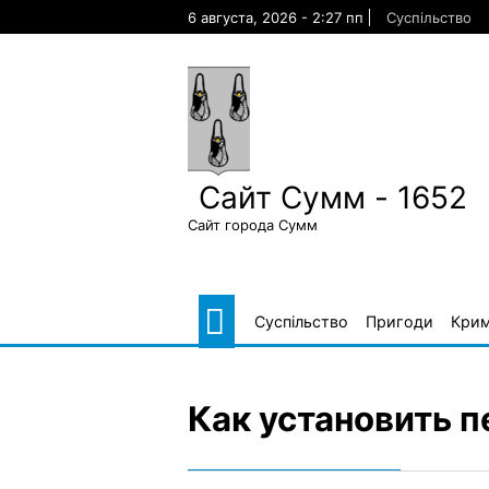
Skip
6 августа, 2026 - 2:27 пп
Суспільство
to
content
Сайт Сумм - 1652
Сайт города Сумм
Суспільство
Пригоди
Крим
Как установить п