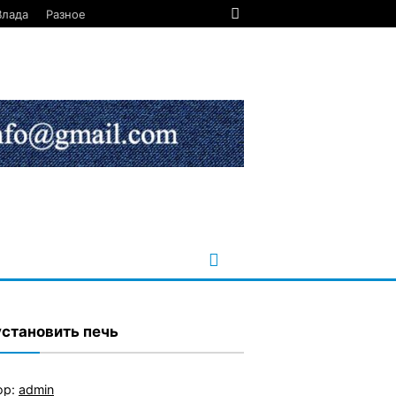
Влада
Разное
установить печь
ор:
admin