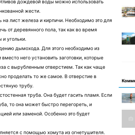
 отливов дождевой воды можно использовать
инкованной жести.
ь на лист железа и кирпичи. Необходимо это для
чь от деревянного пола, так как во время
 и угольки.
едению дымохода. Для этого необходимо из
и вместо него установить заготовки, которые
еза с вырубленным отверстием. Так как чаще
жно проделать то же самое. В отверстие в
Комм
стяную трубу.
стостенная труба. Она будет гасить пламя. Если
ба, то она может быстро перегореть, и
цией или заменой. Особенно это будет
олняется с помощью хомута из огнетушителя.