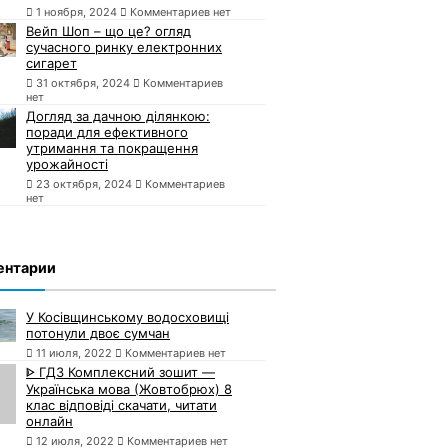
1 ноября, 2024
Комментариев нет
Вейп Шоп – що це? огляд
сучасного ринку електронних
сигарет
31 октября, 2024
Комментариев
нет
Догляд за дачною ділянкою:
поради для ефективного
утримання та покращення
урожайності
23 октября, 2024
Комментариев
нет
ентарии
У Косівщинському водосховищі
потонули двоє сумчан
11 июля, 2022
Комментариев нет
ᐈ ГДЗ Комплексний зошит —
Українська мова (Жовтобрюх) 8
клас відповіді скачати, читати
онлайн
12 июля, 2022
Комментариев нет