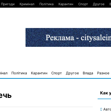
Пригоди
Кримінал
Політика
Карантин
Спорт
Другое
інал
Політика
Карантин
Спорт
Другое
Влада
Разное
Как 
ечь
Авт