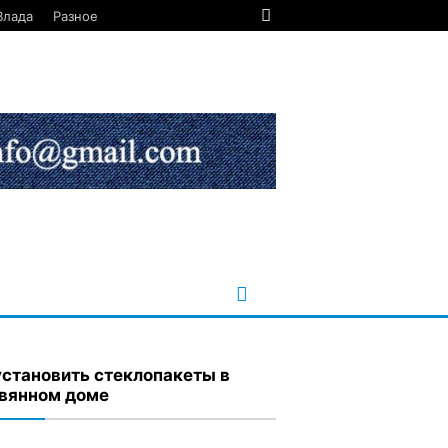
Влада
Разное
установить стеклопакеты в
вянном доме