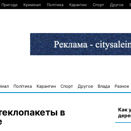
Пригоди
Кримінал
Політика
Карантин
Спорт
Другое
інал
Політика
Карантин
Спорт
Другое
Влада
Разное
Как 
теклопакеты в
дере
е