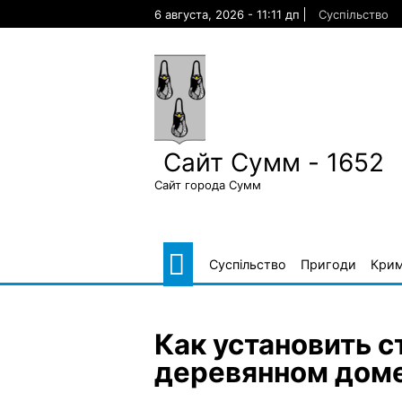
Skip
6 августа, 2026 - 11:11 дп
Суспільство
to
content
Сайт Сумм - 1652
Сайт города Сумм
Суспільство
Пригоди
Крим
Как установить с
деревянном дом