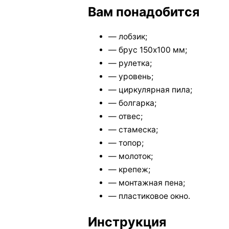
Вам понадобится
— лобзик;
— брус 150х100 мм;
— рулетка;
— уровень;
— циркулярная пила;
— болгарка;
— отвес;
— стамеска;
— топор;
— молоток;
— крепеж;
— монтажная пена;
— пластиковое окно.
Инструкция