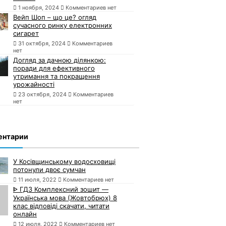
1 ноября, 2024
Комментариев нет
Вейп Шоп – що це? огляд
сучасного ринку електронних
сигарет
31 октября, 2024
Комментариев
нет
Догляд за дачною ділянкою:
поради для ефективного
утримання та покращення
урожайності
23 октября, 2024
Комментариев
нет
ентарии
У Косівщинському водосховищі
потонули двоє сумчан
11 июля, 2022
Комментариев нет
ᐈ ГДЗ Комплексний зошит —
Українська мова (Жовтобрюх) 8
клас відповіді скачати, читати
онлайн
12 июля, 2022
Комментариев нет