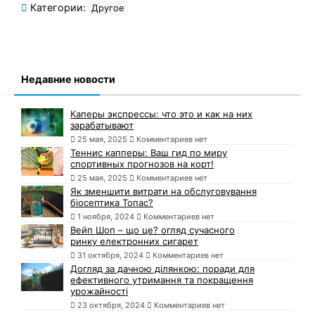
Категории:
Другое
Недавние новости
Каперы экспрессы: что это и как на них
зарабатывают
25 мая, 2025
Комментариев нет
Теннис капперы: Ваш гид по миру
спортивных прогнозов на корт!
25 мая, 2025
Комментариев нет
Як зменшити витрати на обслуговування
біосептика Топас?
1 ноября, 2024
Комментариев нет
Вейп Шоп – що це? огляд сучасного
ринку електронних сигарет
31 октября, 2024
Комментариев нет
Догляд за дачною ділянкою: поради для
ефективного утримання та покращення
урожайності
23 октября, 2024
Комментариев нет