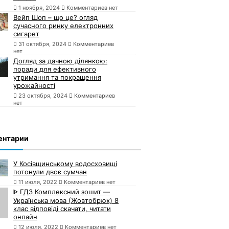
1 ноября, 2024
Комментариев нет
Вейп Шоп – що це? огляд
сучасного ринку електронних
сигарет
31 октября, 2024
Комментариев
нет
Догляд за дачною ділянкою:
поради для ефективного
утримання та покращення
урожайності
23 октября, 2024
Комментариев
нет
ентарии
У Косівщинському водосховищі
потонули двоє сумчан
11 июля, 2022
Комментариев нет
ᐈ ГДЗ Комплексний зошит —
Українська мова (Жовтобрюх) 8
клас відповіді скачати, читати
онлайн
12 июля, 2022
Комментариев нет