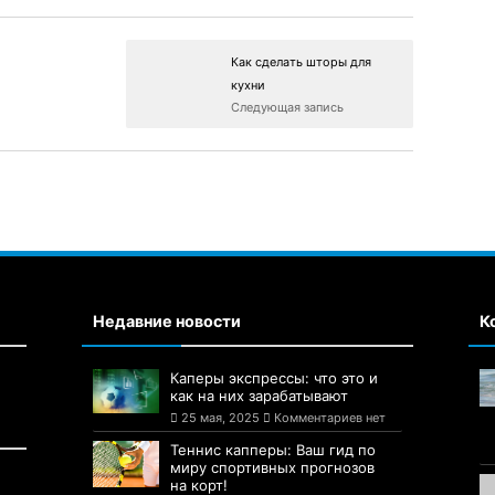
Как сделать шторы для
кухни
Следующая запись
Недавние новости
К
Каперы экспрессы: что это и
как на них зарабатывают
25 мая, 2025
Комментариев нет
Теннис капперы: Ваш гид по
миру спортивных прогнозов
на корт!