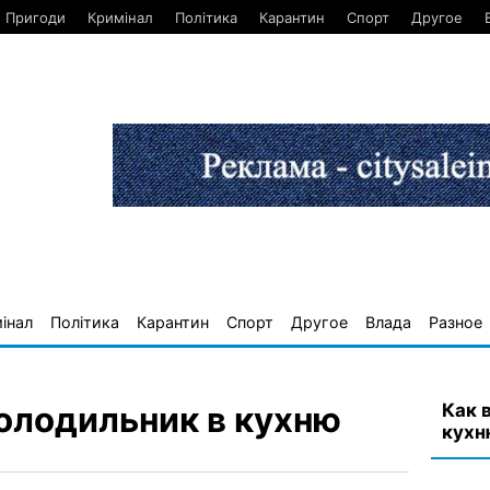
Пригоди
Кримінал
Політика
Карантин
Спорт
Другое
інал
Політика
Карантин
Спорт
Другое
Влада
Разное
Как 
холодильник в кухню
кухн