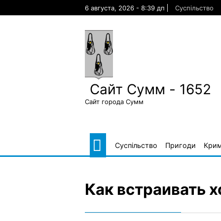
Skip
6 августа, 2026 - 8:39 дп
Суспільство
to
content
Сайт Сумм - 1652
Сайт города Сумм
Суспільство
Пригоди
Крим
Как встраивать 