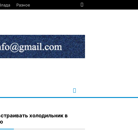
Влада
Разное
встраивать холодильник в
ю