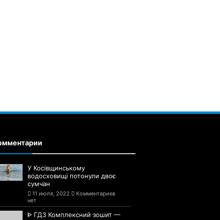
омментарии
У Косівщинському
водосховищі потонули двоє
сумчан
11 июля, 2022
Комментариев
нет
ᐈ ГДЗ Комплексний зошит —