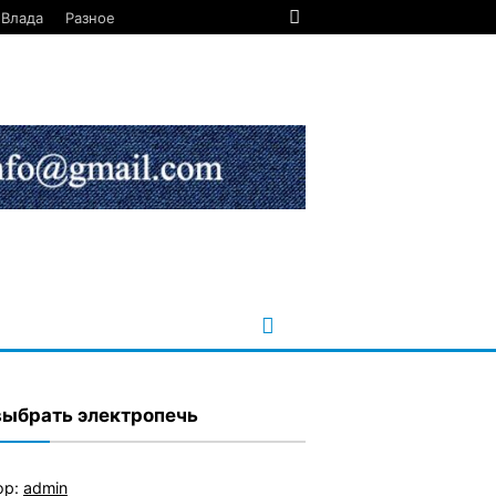
Влада
Разное
выбрать электропечь
ор:
admin