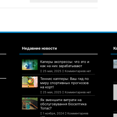
Недавние новости
К
Каперы экспрессы: что это и
как на них зарабатывают
25 мая, 2025
Комментариев нет
Теннис капперы: Ваш гид по
миру спортивных прогнозов
на корт!
25 мая, 2025
Комментариев нет
Як зменшити витрати на
обслуговування біосептика
Топас?
1 ноября, 2024
Комментариев
нет