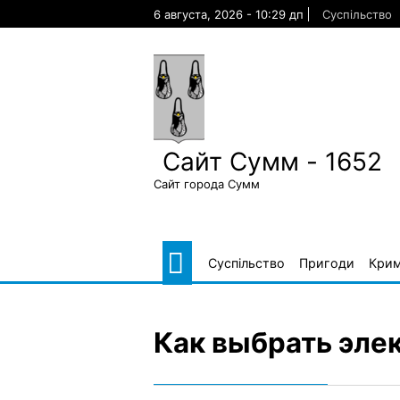
Skip
6 августа, 2026 - 10:29 дп
Суспільство
to
content
Сайт Сумм - 1652
Сайт города Сумм
Суспільство
Пригоди
Крим
Как выбрать эле