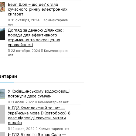
Вейп Шоп – що це? огляд
сучасного ринку електронних
сигарет
31 октября, 2024
Комментариев
нет
Догляд за дачною ділянкою:
поради для ефективного
утримання та покращення
урожайності
23 октября, 2024
Комментариев
нет
ентарии
У Косівщинському водосховищі
потонули двоє сумчан
11 июля, 2022
Комментариев нет
ᐈ ГДЗ Комплексний зошит —
Українська мова (Жовтобрюх) 8
клас відповіді скачати, читати
онлайн
12 июля, 2022
Комментариев нет
ᐈ ГДЗ Біологія 9 клас Сало —