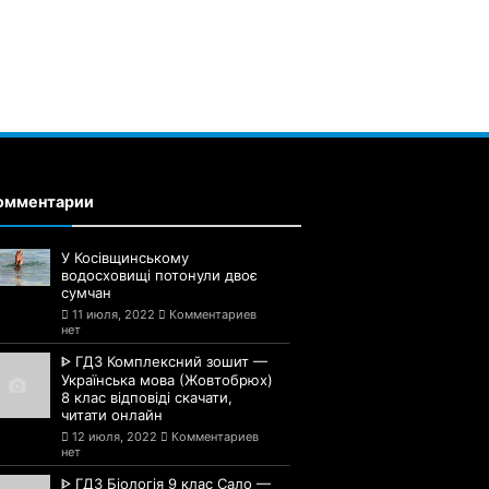
омментарии
У Косівщинському
водосховищі потонули двоє
сумчан
11 июля, 2022
Комментариев
нет
ᐈ ГДЗ Комплексний зошит —
Українська мова (Жовтобрюх)
8 клас відповіді скачати,
читати онлайн
12 июля, 2022
Комментариев
нет
ᐈ ГДЗ Біологія 9 клас Сало —