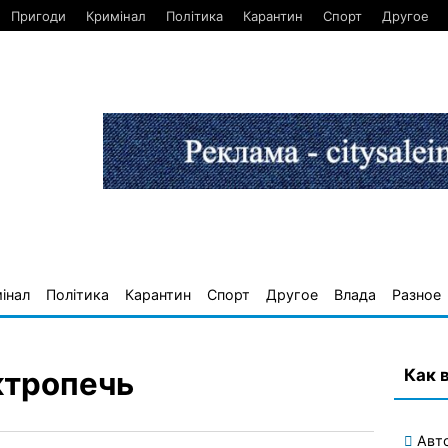
Пригоди
Кримінал
Політика
Карантин
Спорт
Другое
інал
Політика
Карантин
Спорт
Другое
Влада
Разное
Как 
ктропечь
Авт