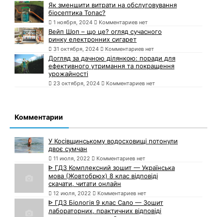
Як зменшити витрати на обслуговування
біосептика Топас?
1 ноября, 2024
Комментариев нет
Вейп Шоп – що це? огляд сучасного
ринку електронних сигарет
31 октября, 2024
Комментариев нет
Догляд за дачною ділянкою: поради для
ефективного утримання та покращення
урожайності
23 октября, 2024
Комментариев нет
Комментарии
У Косівщинському водосховищі потонули
двоє сумчан
11 июля, 2022
Комментариев нет
ᐈ ГДЗ Комплексний зошит — Українська
мова (Жовтобрюх) 8 клас відповіді
скачати, читати онлайн
12 июля, 2022
Комментариев нет
ᐈ ГДЗ Біологія 9 клас Сало — Зошит
лабораторних, практичних відповіді