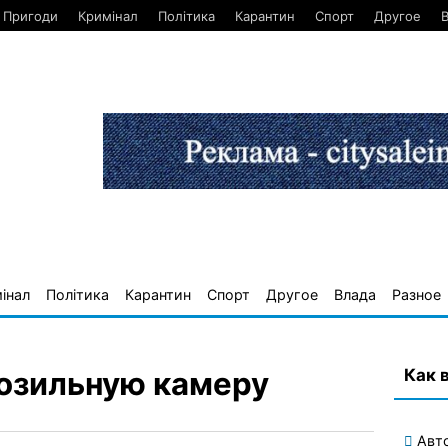
Пригоди
Кримінал
Політика
Карантин
Спорт
Другое
інал
Політика
Карантин
Спорт
Другое
Влада
Разное
Как 
озильную камеру
Авт