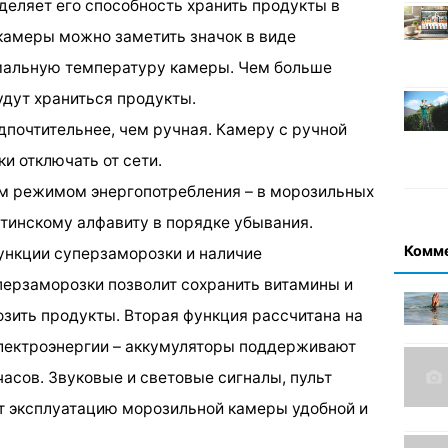
деляет его способность хранить продукты в
камеры можно заметить значок в виде
имальную температуру камеры. Чем больше
удут храниться продукты.
дпочтительнее, чем ручная. Камеру с ручной
и отключать от сети.
ым режимом энергопотребления – в морозильных
атинскому алфавиту в порядке убывания.
Комм
ункции суперзаморозки и наличие
перзаморозки позволит сохранить витамины и
зить продукты. Вторая функция рассчитана на
лектроэнергии – аккумуляторы поддерживают
асов. Звуковые и световые сигналы, пульт
т эксплуатацию морозильной камеры удобной и