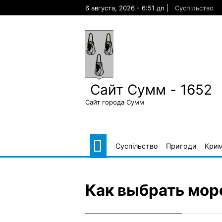
Skip
6 августа, 2026 - 6:51 дп
Суспільство
to
content
Сайт Сумм - 1652
Сайт города Сумм
Суспільство
Пригоди
Крим
Как выбрать мор