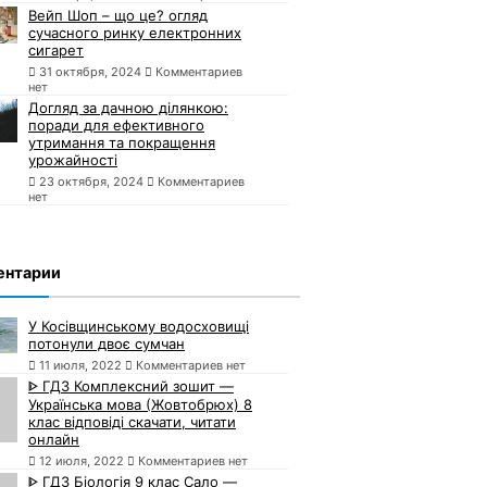
Вейп Шоп – що це? огляд
сучасного ринку електронних
сигарет
31 октября, 2024
Комментариев
нет
Догляд за дачною ділянкою:
поради для ефективного
утримання та покращення
урожайності
23 октября, 2024
Комментариев
нет
ентарии
У Косівщинському водосховищі
потонули двоє сумчан
11 июля, 2022
Комментариев нет
ᐈ ГДЗ Комплексний зошит —
Українська мова (Жовтобрюх) 8
клас відповіді скачати, читати
онлайн
12 июля, 2022
Комментариев нет
ᐈ ГДЗ Біологія 9 клас Сало —