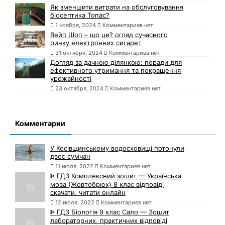
Як зменшити витрати на обслуговування
біосептика Топас?
1 ноября, 2024
Комментариев нет
Вейп Шоп – що це? огляд сучасного
ринку електронних сигарет
31 октября, 2024
Комментариев нет
Догляд за дачною ділянкою: поради для
ефективного утримання та покращення
урожайності
23 октября, 2024
Комментариев нет
Комментарии
У Косівщинському водосховищі потонули
двоє сумчан
11 июля, 2022
Комментариев нет
ᐈ ГДЗ Комплексний зошит — Українська
мова (Жовтобрюх) 8 клас відповіді
скачати, читати онлайн
12 июля, 2022
Комментариев нет
ᐈ ГДЗ Біологія 9 клас Сало — Зошит
лабораторних, практичних відповіді