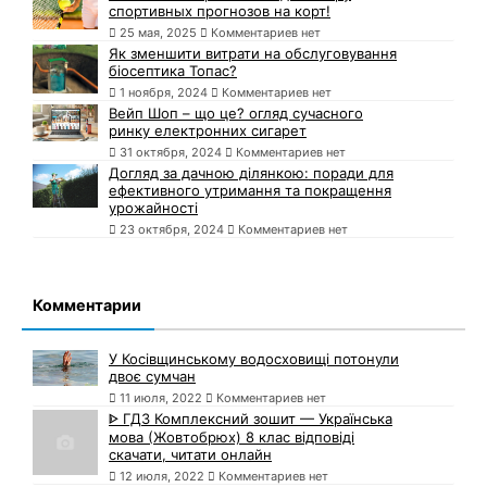
спортивных прогнозов на корт!
25 мая, 2025
Комментариев нет
Як зменшити витрати на обслуговування
біосептика Топас?
1 ноября, 2024
Комментариев нет
Вейп Шоп – що це? огляд сучасного
ринку електронних сигарет
31 октября, 2024
Комментариев нет
Догляд за дачною ділянкою: поради для
ефективного утримання та покращення
урожайності
23 октября, 2024
Комментариев нет
Комментарии
У Косівщинському водосховищі потонули
двоє сумчан
11 июля, 2022
Комментариев нет
ᐈ ГДЗ Комплексний зошит — Українська
мова (Жовтобрюх) 8 клас відповіді
скачати, читати онлайн
12 июля, 2022
Комментариев нет