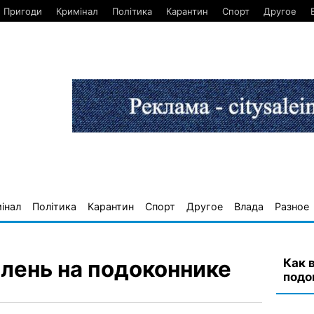
Пригоди
Кримінал
Політика
Карантин
Спорт
Другое
інал
Політика
Карантин
Спорт
Другое
Влада
Разное
Как 
елень на подоконнике
подо