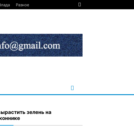
Влада
Разное
вырастить зелень на
коннике