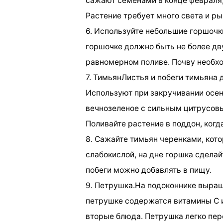
сажают семенами в конце февраля, 
Растение требует много света и р
6. Используйте небольшие горшочк
горшочке должно быть не более дву
равномерном поливе. Почву необх
7. ТимьянЛистья и побеги тимьяна
Используют при закручивании осен
вечнозеленое с сильным цитрусов
Поливайте растение в поддон, когд
8. Сажайте тимьян черенками, кот
слабокислой, на дне горшка сдела
побеги можно добавлять в пищу.
9. Петрушка.На подоконнике выращ
петрушке содержатся витамины С и
вторые блюда. Петрушка легко пер