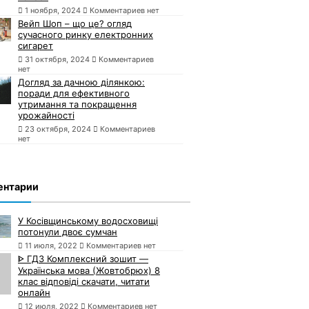
1 ноября, 2024
Комментариев нет
Вейп Шоп – що це? огляд
сучасного ринку електронних
сигарет
31 октября, 2024
Комментариев
нет
Догляд за дачною ділянкою:
поради для ефективного
утримання та покращення
урожайності
23 октября, 2024
Комментариев
нет
ентарии
У Косівщинському водосховищі
потонули двоє сумчан
11 июля, 2022
Комментариев нет
ᐈ ГДЗ Комплексний зошит —
Українська мова (Жовтобрюх) 8
клас відповіді скачати, читати
онлайн
12 июля, 2022
Комментариев нет