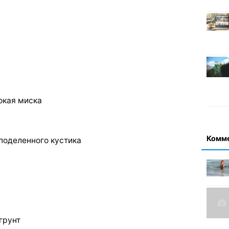
окая миска
Комм
поделенного кустика
грунт