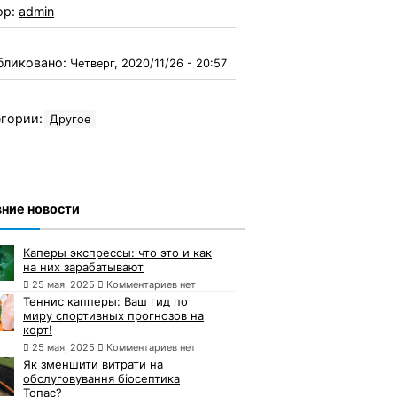
ор:
admin
бликовано:
Четверг, 2020/11/26 - 20:57
гории:
Другое
ние новости
Каперы экспрессы: что это и как
на них зарабатывают
25 мая, 2025
Комментариев нет
Теннис капперы: Ваш гид по
миру спортивных прогнозов на
корт!
25 мая, 2025
Комментариев нет
Як зменшити витрати на
обслуговування біосептика
Топас?