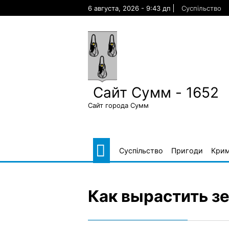
Skip
6 августа, 2026 - 9:43 дп
Суспільство
to
content
Сайт Сумм - 1652
Сайт города Сумм
Суспільство
Пригоди
Крим
Как вырастить з