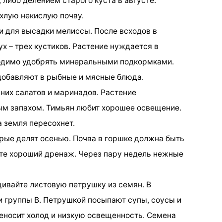
либо делением старого куста в августе.
ыхлую некислую почву.
и для высадки мелиссы. После всходов в
х – трех кустиков. Растение нуждается в
одимо удобрять минеральными подкормками.
 добавляют в рыбные и мясные блюда.
них салатов и маринадов. Растение
ым запахом. Тимьян любит хорошее освещение.
а земля пересохнет.
орые делят осенью. Почва в горшке должна быть
йте хороший дренаж. Через пару недель нежные
ивайте листовую петрушку из семян. В
 группы В. Петрушкой посыпают супы, соусы и
еносит холод и низкую освещенность. Семена