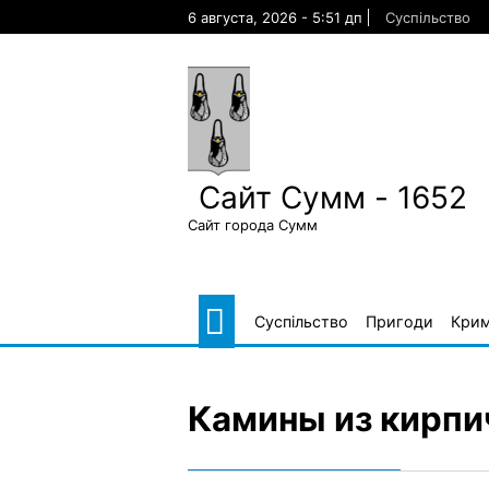
Skip
6 августа, 2026 - 5:51 дп
Суспільство
to
content
Сайт Сумм - 1652
Сайт города Сумм
Суспільство
Пригоди
Крим
Камины из кирпич