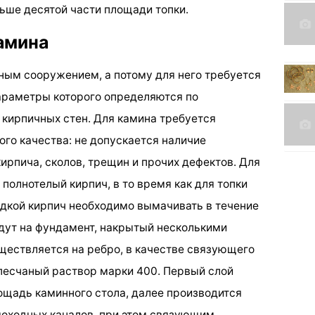
ьше десятой части площади топки.
амина
ным сооружением, а потому для него требуется
араметры которого определяются по
 кирпичных стен. Для камина требуется
го качества: не допускается наличие
рпича, сколов, трещин и прочих дефектов. Для
полнотелый кирпич, в то время как для топки
адкой кирпич необходимо вымачивать в течение
адут на фундамент, накрытый несколькими
ществляется на ребро, в качестве связующего
песчаный раствор марки 400. Первый слой
щадь каминного стола, далее производится
моходных каналов, при этом связующим