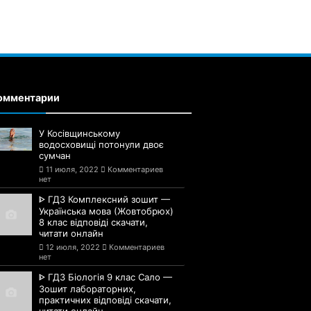
омментарии
У Косівщинському
водосховищі потонули двоє
сумчан
11 июля, 2022
Комментариев
нет
ᐈ ГДЗ Комплексний зошит —
Українська мова (Жовтобрюх)
8 клас відповіді скачати,
читати онлайн
12 июля, 2022
Комментариев
нет
ᐈ ГДЗ Біологія 9 клас Сало —
Зошит лабораторних,
практичних відповіді скачати,
читати онлайн