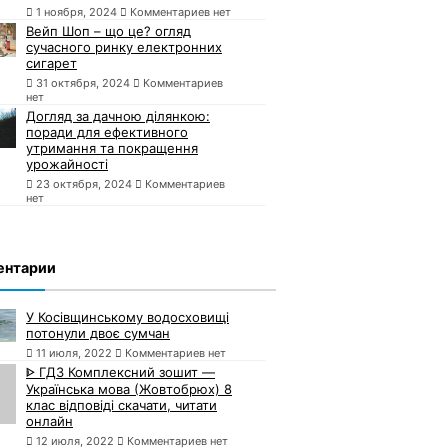
1 ноября, 2024
Комментариев нет
Вейп Шоп – що це? огляд
сучасного ринку електронних
сигарет
31 октября, 2024
Комментариев
нет
Догляд за дачною ділянкою:
поради для ефективного
утримання та покращення
урожайності
23 октября, 2024
Комментариев
нет
ентарии
У Косівщинському водосховищі
потонули двоє сумчан
11 июля, 2022
Комментариев нет
ᐈ ГДЗ Комплексний зошит —
Українська мова (Жовтобрюх) 8
клас відповіді скачати, читати
онлайн
12 июля, 2022
Комментариев нет