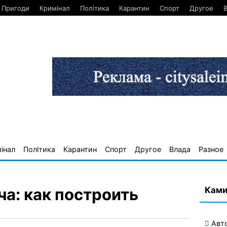
Пригоди
Кримінал
Політика
Карантин
Спорт
Другое
інал
Політика
Карантин
Спорт
Другое
Влада
Разное
Ками
а: как построить
Авт