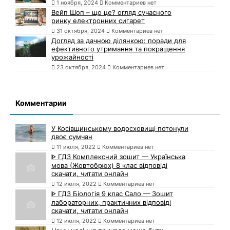
1 ноября, 2024
Комментариев нет
Вейп Шоп – що це? огляд сучасного
ринку електронних сигарет
31 октября, 2024
Комментариев нет
Догляд за дачною ділянкою: поради для
ефективного утримання та покращення
урожайності
23 октября, 2024
Комментариев нет
Комментарии
У Косівщинському водосховищі потонули
двоє сумчан
11 июля, 2022
Комментариев нет
ᐈ ГДЗ Комплексний зошит — Українська
мова (Жовтобрюх) 8 клас відповіді
скачати, читати онлайн
12 июля, 2022
Комментариев нет
ᐈ ГДЗ Біологія 9 клас Сало — Зошит
лабораторних, практичних відповіді
скачати, читати онлайн
12 июля, 2022
Комментариев нет