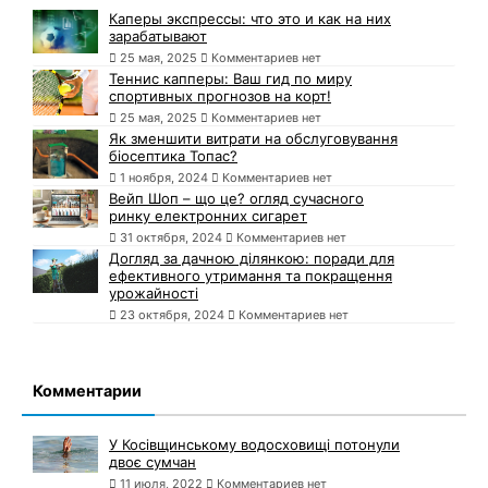
Каперы экспрессы: что это и как на них
зарабатывают
25 мая, 2025
Комментариев нет
Теннис капперы: Ваш гид по миру
спортивных прогнозов на корт!
25 мая, 2025
Комментариев нет
Як зменшити витрати на обслуговування
біосептика Топас?
1 ноября, 2024
Комментариев нет
Вейп Шоп – що це? огляд сучасного
ринку електронних сигарет
31 октября, 2024
Комментариев нет
Догляд за дачною ділянкою: поради для
ефективного утримання та покращення
урожайності
23 октября, 2024
Комментариев нет
Комментарии
У Косівщинському водосховищі потонули
двоє сумчан
11 июля, 2022
Комментариев нет