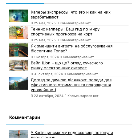
Каперы экспрессы: что это и как на них
зарабатывают
25 мая, 2025
Комментариев нет
Теннис капперы: Ваш гид по миру
спортивных прогнозов на корт!
25 мая, 2025
Комментариев нет
Як зменшити витрати на обслуговування
біосептика Топас?
1 ноября, 2024
Комментариев нет
Вейп Шоп – що це? огляд сучасного
ринку електронних сигарет
31 октября, 2024
Комментариев нет
Догляд за дачною ділянкою: поради для
ефективного утримання та покращення
урожайності
23 октября, 2024
Комментариев нет
Комментарии
У Косівщинському водосховищі потонули
двоє сумчан