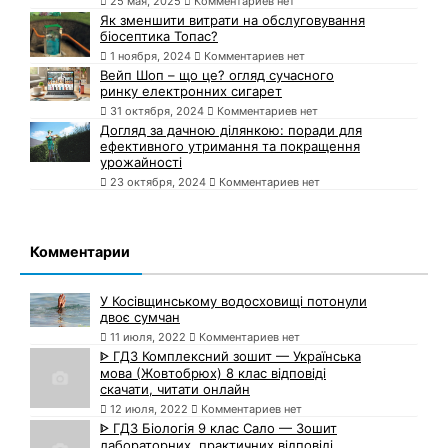
25 мая, 2025
Комментариев нет
Як зменшити витрати на обслуговування
біосептика Топас?
1 ноября, 2024
Комментариев нет
Вейп Шоп – що це? огляд сучасного
ринку електронних сигарет
31 октября, 2024
Комментариев нет
Догляд за дачною ділянкою: поради для
ефективного утримання та покращення
урожайності
23 октября, 2024
Комментариев нет
Комментарии
У Косівщинському водосховищі потонули
двоє сумчан
11 июля, 2022
Комментариев нет
ᐈ ГДЗ Комплексний зошит — Українська
мова (Жовтобрюх) 8 клас відповіді
скачати, читати онлайн
12 июля, 2022
Комментариев нет
ᐈ ГДЗ Біологія 9 клас Сало — Зошит
лабораторних, практичних відповіді