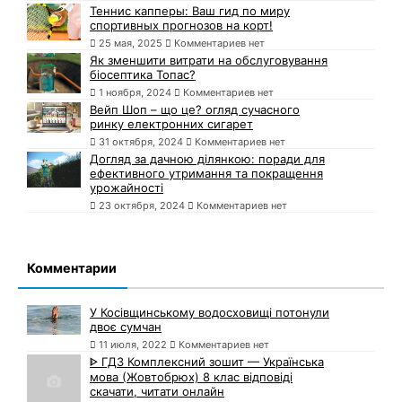
Теннис капперы: Ваш гид по миру
спортивных прогнозов на корт!
25 мая, 2025
Комментариев нет
Як зменшити витрати на обслуговування
біосептика Топас?
1 ноября, 2024
Комментариев нет
Вейп Шоп – що це? огляд сучасного
ринку електронних сигарет
31 октября, 2024
Комментариев нет
Догляд за дачною ділянкою: поради для
ефективного утримання та покращення
урожайності
23 октября, 2024
Комментариев нет
Комментарии
У Косівщинському водосховищі потонули
двоє сумчан
11 июля, 2022
Комментариев нет
ᐈ ГДЗ Комплексний зошит — Українська
мова (Жовтобрюх) 8 клас відповіді
скачати, читати онлайн