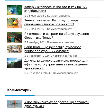
Каперы экспрессы: что это и как на них
зарабатывают
25 мая, 2025
Комментариев нет
Теннис капперы: Ваш гид по миру
спортивных прогнозов на корт!
25 мая, 2025
Комментариев нет
Як зменшити витрати на обслуговування
біосептика Топас?
1 ноября, 2024
Комментариев нет
Вейп Шоп – що це? огляд сучасного
ринку електронних сигарет
31 октября, 2024
Комментариев нет
Догляд за дачною ділянкою: поради для
ефективного утримання та покращення
урожайності
23 октября, 2024
Комментариев нет
Комментарии
У Косівщинському водосховищі потонули
двоє сумчан