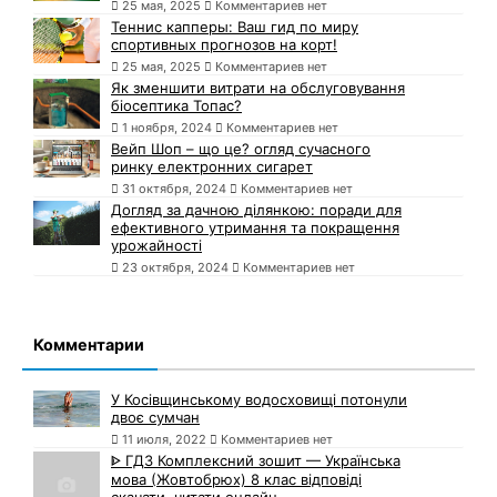
25 мая, 2025
Комментариев нет
Теннис капперы: Ваш гид по миру
спортивных прогнозов на корт!
25 мая, 2025
Комментариев нет
Як зменшити витрати на обслуговування
біосептика Топас?
1 ноября, 2024
Комментариев нет
Вейп Шоп – що це? огляд сучасного
ринку електронних сигарет
31 октября, 2024
Комментариев нет
Догляд за дачною ділянкою: поради для
ефективного утримання та покращення
урожайності
23 октября, 2024
Комментариев нет
Комментарии
У Косівщинському водосховищі потонули
двоє сумчан
11 июля, 2022
Комментариев нет
ᐈ ГДЗ Комплексний зошит — Українська
мова (Жовтобрюх) 8 клас відповіді
скачати, читати онлайн