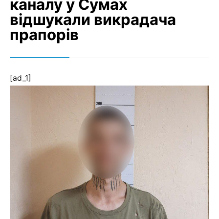
каналу у Сумах
відшукали викрадача
прапорів
[ad_1]