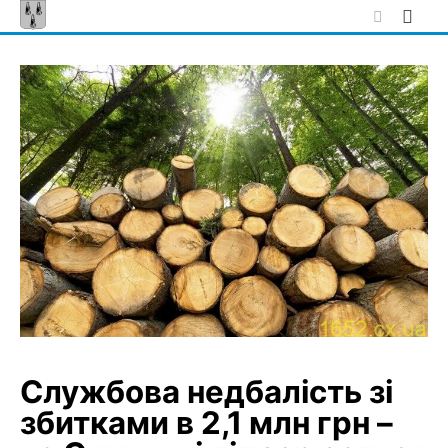
Skip
to
content
Службова недбалість зі
збитками в 2,1 млн грн –