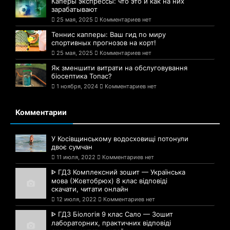
Каперы экспрессы: что это и как на них
зарабатывают
25 мая, 2025
Комментариев нет
Теннис капперы: Ваш гид по миру
спортивных прогнозов на корт!
25 мая, 2025
Комментариев нет
Як зменшити витрати на обслуговування
біосептика Топас?
1 ноября, 2024
Комментариев нет
Комментарии
У Косівщинському водосховищі потонули
двоє сумчан
11 июля, 2022
Комментариев нет
ᐈ ГДЗ Комплексний зошит — Українська
мова (Жовтобрюх) 8 клас відповіді
скачати, читати онлайн
12 июля, 2022
Комментариев нет
ᐈ ГДЗ Біологія 9 клас Сало — Зошит
лабораторних, практичних відповіді