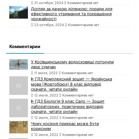
31 октября, 2024
Комментариев нет
Догляд за дачною ділянкою: поради для
ефективного утримання та покращення
урожайності
23 октября, 2024
Комментариев нет
Комментарии
У Косівщинському водосховищі потонули
двоє сумчан
11 июля, 2022
Комментариев нет
ᐈ ГДЗ Комплексний зошит — Українська
мова (Жовтобрюх) 8 клас відповіді
скачати, читати онлайн
12 июля, 2022
Комментариев нет
ᐈ ГДЗ Біологія 9 клас Сало — Зошит
лабораторних, практичних відповіді
скачати, читати онлайн
12 июля, 2022
Комментариев нет
Чому носіння прикрас може бути
корисним
12 июля, 2022
Комментариев нет