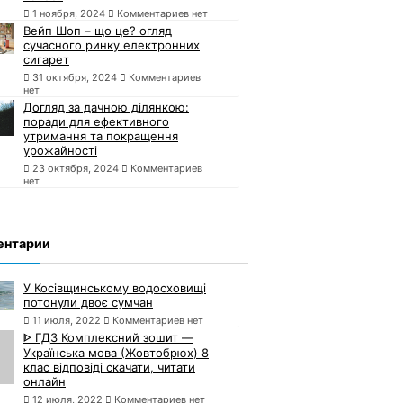
1 ноября, 2024
Комментариев нет
Вейп Шоп – що це? огляд
сучасного ринку електронних
сигарет
31 октября, 2024
Комментариев
нет
Догляд за дачною ділянкою:
поради для ефективного
утримання та покращення
урожайності
23 октября, 2024
Комментариев
нет
ентарии
У Косівщинському водосховищі
потонули двоє сумчан
11 июля, 2022
Комментариев нет
ᐈ ГДЗ Комплексний зошит —
Українська мова (Жовтобрюх) 8
клас відповіді скачати, читати
онлайн
12 июля, 2022
Комментариев нет