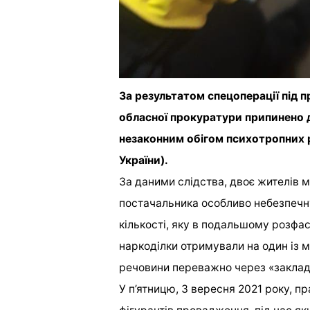
За результатом спецоперації під
обласної прокуратури припинено ді
незаконним обігом психотропних ре
України).
За даними слідства, двоє жителів 
постачальника особливо небезпечн
кількості, яку в подальшому розфа
наркоділки отримували на один із
речовини переважно через «заклад
У п’ятницю, 3 вересня 2021 року, п