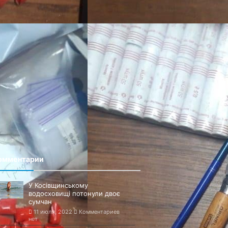
омментарии
У Косівщинському
водосховищі потонули двоє
сумчан
11 июля, 2022
Комментариев
нет