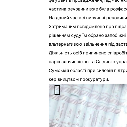
фігурантів провадження, під час я
частина речовини вже була розфас
На даний час всі вилучені речовин
Затриманим повідомлено про підозр
рішенням суду їм обрано запобіжні 
альтернативою звільнення під застав
Діяльність осіб припинено співробі
наркозлочинністю та Слідчого упра
Сумській області при силовій підт
керівництвом прокуратури.
[ad_2]
Источник:
0542.ua