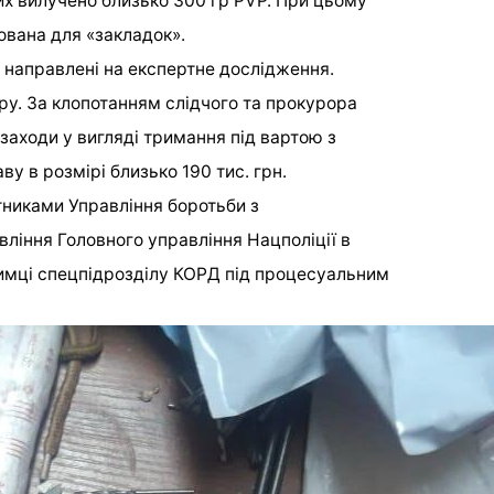
ких вилучено близько 300 гр PVP. При цьому
ована для «закладок».
и направлені на експертне дослідження.
у. За клопотанням слідчого та прокурора
заходи у вигляді тримання під вартою з
у в розмірі близько 190 тис. грн.
тниками Управління боротьби з
вління Головного управління Нацполіції в
римці спецпідрозділу КОРД під процесуальним
Пресслужба обласної прокуратури