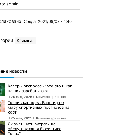
ор:
admin
бликовано:
Среда, 2021/09/08 - 1:40
гории:
Кримінал
ние новости
Каперы экспрессы: что это и как
на них зарабатывают
25 мая, 2025
Комментариев нет
Теннис капперы: Ваш гид по
миру спортивных прогнозов на
корт!
25 мая, 2025
Комментариев нет
Як зменшити витрати на
обслуговування біосептика
Топас?