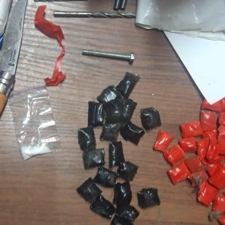
У мерії Сум готуються до
введення «локдауна»
Следующая запись
Обязательные поля помечены
*