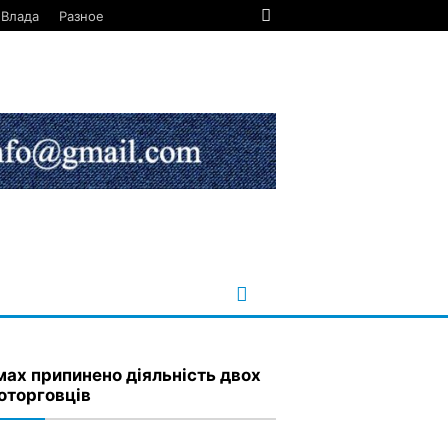
Влада
Разное
мах припинено діяльність двох
оторговців