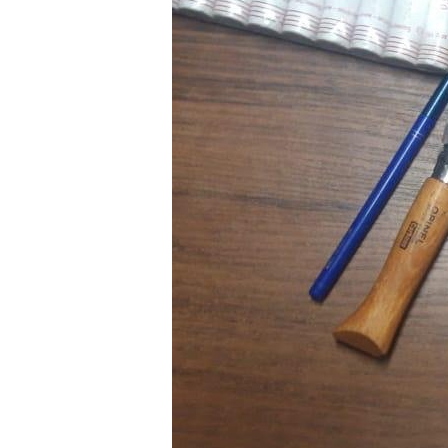
На Сумщині рятувальники
звільнили водіїв із
понівечених в ДТП авто
Предыдущая запись
Добавить комментарий
Ваш адрес email не будет опубликован.
Комментарий
*