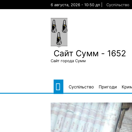
Skip
6 августа, 2026 - 10:50 дп
Суспільство
to
content
Сайт Сумм - 1652
Сайт города Сумм
Суспільство
Пригоди
Крим