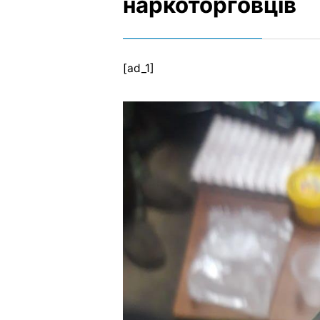
наркоторговців
[ad_1]