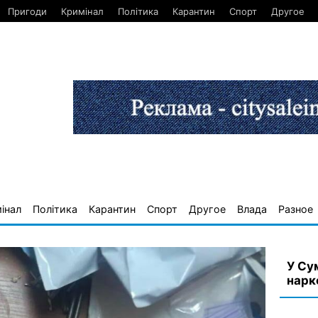
Пригоди
Кримінал
Політика
Карантин
Спорт
Другое
інал
Політика
Карантин
Спорт
Другое
Влада
Разное
У Су
нарк