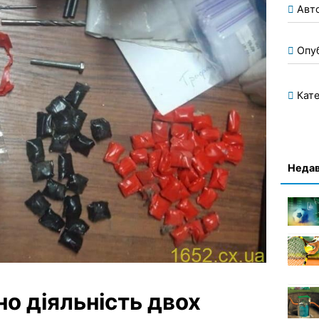
Авт
Опу
Кате
Недав
о діяльність двох