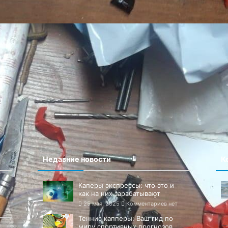
Сайт
 в этом браузере для последующих моих комментариев.
Недавние новости
К
Каперы экспрессы: что это и
как на них зарабатывают
25 мая, 2025
Комментариев нет
Теннис капперы: Ваш гид по
миру спортивных прогнозов