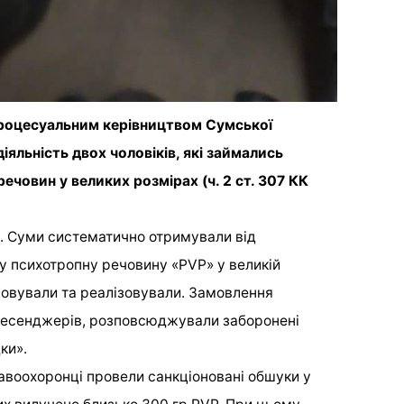
 процесуальним керівництвом Сумської
яльність двох чоловіків, які займались
човин у великих розмірах (ч. 2 ст. 307 КК
м. Суми систематично отримували від
у психотропну речовину «PVP» у великій
совували та реалізовували. Замовлення
 месенджерів, розповсюджували заборонені
ки».
равоохоронці провели санкціоновані обшуки у