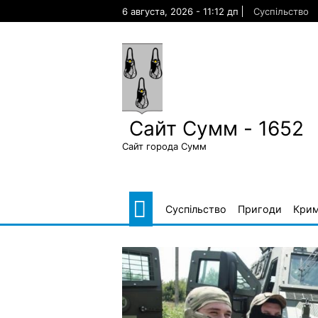
Skip
6 августа, 2026 - 11:12 дп
Суспільство
to
content
Сайт Сумм - 1652
Сайт города Сумм
Суспільство
Пригоди
Крим