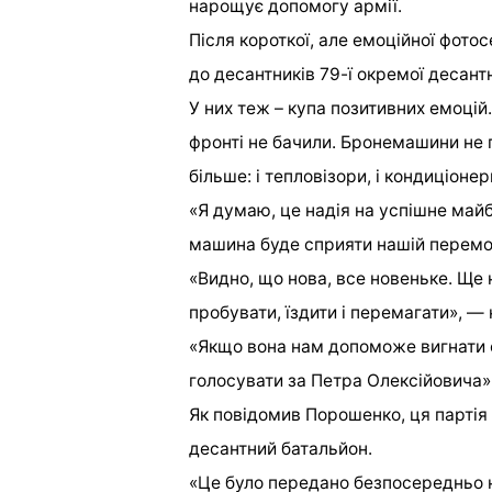
нарощує допомогу армії.
Після короткої, але емоційної фот
до десантників 79-ї окремої десан
У них теж – купа позитивних емоцій.
фронті не бачили. Бронемашини не пр
більше: і тепловізори, і кондиціонер
«Я думаю, це надія на успішне май
машина буде сприяти нашій перемоз
«Видно, що нова, все новеньке. Ще 
пробувати, їздити і перемагати», 
«Якщо вона нам допоможе вигнати о
голосувати за Петра Олексійовича»,
Як повідомив Порошенко, ця парті
десантний батальйон.
«Це було передано безпосередньо 