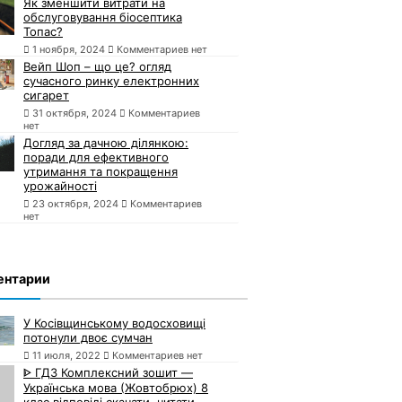
Як зменшити витрати на
обслуговування біосептика
Топас?
1 ноября, 2024
Комментариев нет
Вейп Шоп – що це? огляд
сучасного ринку електронних
сигарет
31 октября, 2024
Комментариев
нет
Догляд за дачною ділянкою:
поради для ефективного
утримання та покращення
урожайності
23 октября, 2024
Комментариев
нет
ентарии
У Косівщинському водосховищі
потонули двоє сумчан
11 июля, 2022
Комментариев нет
ᐈ ГДЗ Комплексний зошит —
Українська мова (Жовтобрюх) 8
клас відповіді скачати, читати