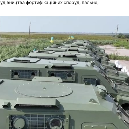
будівництва фортифікаційних споруд, пальне,
ᐈ ГДЗ Англiйська мова
(Калiнiна, Самойлюкевич) 8
клас відповіді скачати,
читати онлайн
Следующая запись