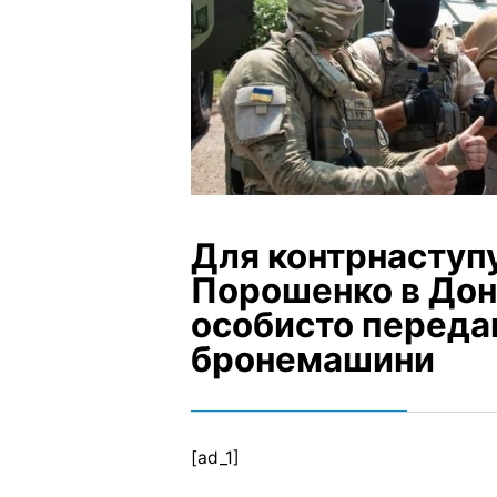
Для контрнаступу
Порошенко в Дон
особисто переда
бронемашини
[ad_1]