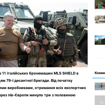
Комм
 11 італійських бронемашин MLS SHIELD в
цям 79-ї десантної бригади. Від початку
кими виробниками, отримання всіх експортних
через пів-Європи минуло три з половиною