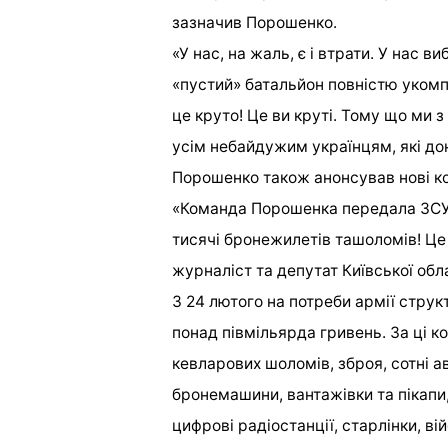
зазначив Порошенко.
«У нас, на жаль, є і втрати. У нас в
«пустий» батальйон повністю уком
це круто! Це ви круті. Тому що ми
усім небайдужим українцям, які до
Порошенко також анонсував нові ко
«Команда Порошенка передала ЗСУ 
тисячі бронежилетів ташоломів! Це 
журналіст та депутат Київської об
З 24 лютого на потреби армії стр
понад півмільярда гривень. За ці к
кевларових шоломів, зброя, сотні а
бронемашини, вантажівки та пікапи,
цифрові радіостанції, старлінки, вій