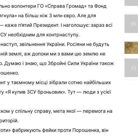
льно волонтери ГО «Справа Громад» та Фонд
гнула» на більш ніж 3 млн євро. Але для
— каже п’ятий Президент. І наголошує: зараз всі
ЗСУ необхідним для контрнаступу.
рнаступ, звільнення України. Росіяни не будуть
аній землі, аж допоки ми з вами цю землю не
о. Думаю і знаю, що Збройні Сили України також
рошенко.
онт у таємному місці зібрали сотню найбільших
ту «Я купив ЗСУ броньовик». Тут — люди з усієї
ком у спільну справу, мета якої — перемога на
риторій.
іоти» фабрикують фейки проти Порошенка, він