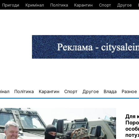
Пригоди
Кримінал
Політика
Карантин
Спорт
Другое
інал
Політика
Карантин
Спорт
Другое
Влада
Разное
Для 
Поро
особ
поту