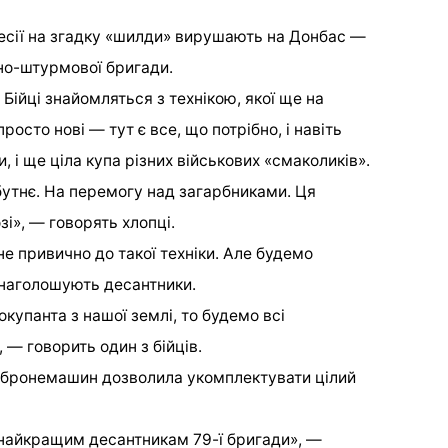
осесії на згадку «шилди» вирушають на Донбас —
тно-штурмової бригади.
 Бійці знайомляться з технікою, якої ще на
осто нові — тут є все, що потрібно, і навіть
и, і ще ціла купа різних військових «смаколиків».
бутнє. На перемогу над загарбниками. Ця
і», — говорять хлопці.
не привично до такої техніки. Але будемо
— наголошують десантники.
купанта з нашої землі, то будемо всі
 — говорить один з бійців.
я бронемашин дозволила укомплектувати цілий
найкращим десантникам 79-ї бригади», —