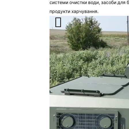
системи очистки води, засоби для 
продукти харчування.
[ad_2]
Источник:
0542.ua
Зачем нужно менять
тормозную жидкость
Предыдущая запись