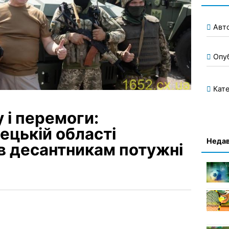
Авт
Опу
Кате
 і перемоги:
ецькій області
Недав
в десантникам потужні