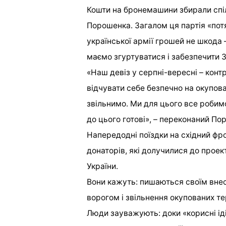
Кошти на бронемашини збирали спі
Порошенка. Загалом ця партія «потя
української армії грошей не шкода 
маємо згуртуватися і забезпечити 
«Наш девіз у серпні-вересні – конт
відчувати себе безпечно на окупов
звільнимо. Ми для цього все робим
до цього готові», – переконаний По
Напередодні поїздки на східний фр
донаторів, які долучилися до проек
України.
Вони кажуть: пишаються своїм внес
ворогом і звільнення окупованих те
Люди зауважують: доки «корисні ід