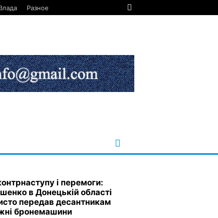
Влада
Разное
контрнаступу і перемоги:
шенко в Донецькій області
исто передав десантникам
жні бронемашини