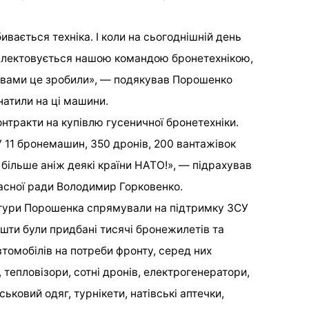
ибивається техніка. І коли на сьогоднішній день
плектовується нашою командою бронетехнікою,
 з вами це зробили», — подякував Порошенко
натили на ці машини.
нтракти на купівлю гусеничної бронетехніки.
11 бронемашин, 350 дронів, 200 вантажівок
більше аніж деякі країни НАТО!», — підрахував
ласної ради Володимир Горковенко.
уктури Порошенка спрямували на підтримку ЗСУ
ошти були придбані тисячі бронежилетів та
втомобілів на потреби фронту, серед них
 тепловізори, сотні дронів, електрогенератори,
ськовий одяг, турнікети, натівські аптечки,