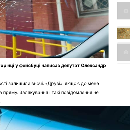
орінці у фейсбуці написав депутат Олександр
сті залишили вночі. «Друзі», якщо є до мене
а пряму. Залякування і такі повідомлення не
.