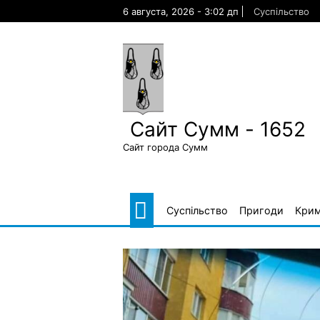
Skip
6 августа, 2026 - 3:02 дп
Суспільство
to
content
Сайт Сумм - 1652
Сайт города Сумм
Суспільство
Пригоди
Крим