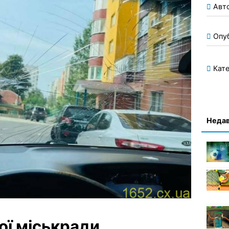
Авт
Опу
Кате
Недав
ої міськради