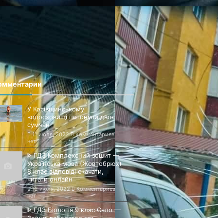
омментарии
У Косівщинському
водосховищі потонули двоє
сумчан
11 июля, 2022
Комментариев
нет
ᐈ ГДЗ Комплексний зошит —
Українська мова (Жовтобрюх)
8 клас відповіді скачати,
читати онлайн
12 июля, 2022
Комментариев
нет
ᐈ ГДЗ Біологія 9 клас Сало —