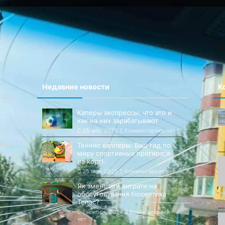
Недавние новости
К
Каперы экспрессы: что это и
как на них зарабатывают
25 мая, 2025
Комментариев нет
Теннис капперы: Ваш гид по
миру спортивных прогнозов
на корт!
25 мая, 2025
Комментариев нет
Як зменшити витрати на
обслуговування біосептика
Топас?
1 ноября, 2024
Комментариев
нет