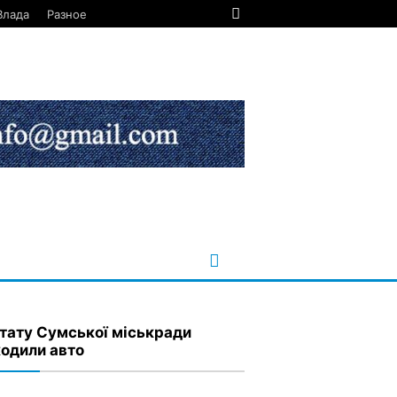
Влада
Разное
тату Сумської міськради
одили авто