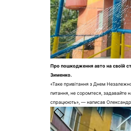
Про пошкодження авто на своїй ст
Зименко.
«Таке привітання з Днем Незалежно
питання, не соромтеся, задавайте н
спрацюють», — написав Олександр