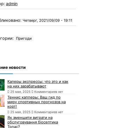
ор:
admin
бликовано:
Четверг, 2021/09/09 - 19:11
гории:
Пригоди
ние новости
Каперы экспрессы: что это и как
на них зарабатывают
25 мая, 2025
Комментариев нет
Теннис капперы: Ваш гид по
миру спортивных прогнозов на
корт!
25 мая, 2025
Комментариев нет
Як зменшити витрати на
обслуговування біосептика
Топас?