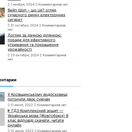
1 ноября, 2024
Комментариев нет
Вейп Шоп – що це? огляд
сучасного ринку електронних
сигарет
31 октября, 2024
Комментариев
нет
Догляд за дачною ділянкою:
поради для ефективного
утримання та покращення
урожайності
23 октября, 2024
Комментариев
нет
ентарии
У Косівщинському водосховищі
потонули двоє сумчан
11 июля, 2022
Комментариев нет
ᐈ ГДЗ Комплексний зошит —
Українська мова (Жовтобрюх) 8
клас відповіді скачати, читати
онлайн
12 июля, 2022
Комментариев нет