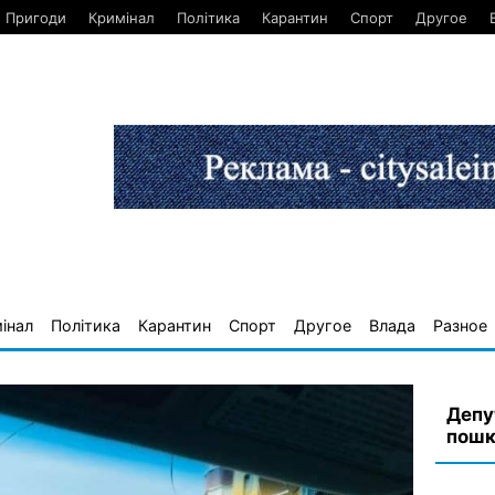
Пригоди
Кримінал
Політика
Карантин
Спорт
Другое
інал
Політика
Карантин
Спорт
Другое
Влада
Разное
Депу
пошк