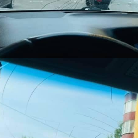
Як у Сумах відзначатимуть
День Незалежності
Следующая запись