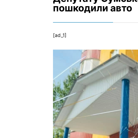
пошкодили авто
[ad_1]