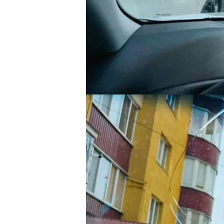
[ad_2]
Источник:
0542.ua
Ігор МОЛОТОК: Україна
отримала Великий
Державний Герб