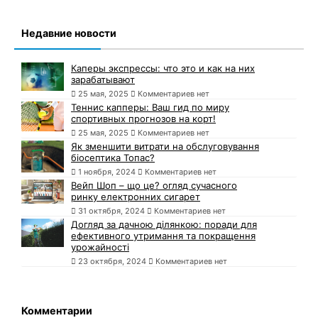
Недавние новости
Каперы экспрессы: что это и как на них
зарабатывают
25 мая, 2025
Комментариев нет
Теннис капперы: Ваш гид по миру
спортивных прогнозов на корт!
25 мая, 2025
Комментариев нет
Як зменшити витрати на обслуговування
біосептика Топас?
1 ноября, 2024
Комментариев нет
Вейп Шоп – що це? огляд сучасного
ринку електронних сигарет
31 октября, 2024
Комментариев нет
Догляд за дачною ділянкою: поради для
ефективного утримання та покращення
урожайності
23 октября, 2024
Комментариев нет
Комментарии