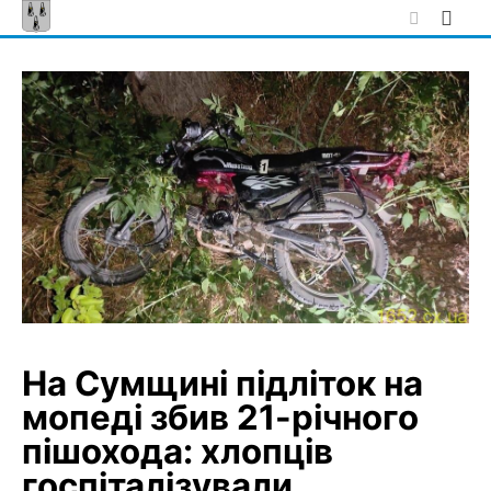
Skip
to
content
На Сумщині підліток на
мопеді збив 21-річного
пішохода: хлопців
госпіталізували