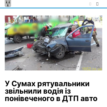
Skip
to
content
У Сумах рятувальники
звільнили водія із
понівеченого в ДТП авто