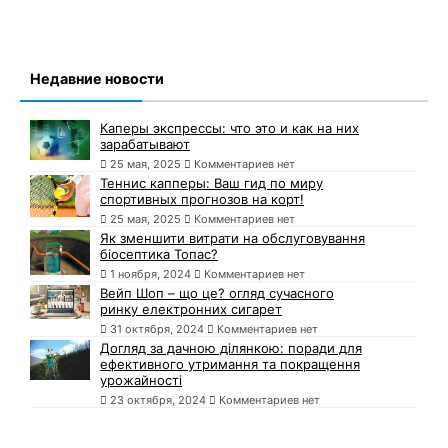
Недавние новости
Каперы экспрессы: что это и как на них
зарабатывают
25 мая, 2025
Комментариев нет
Теннис капперы: Ваш гид по миру
спортивных прогнозов на корт!
25 мая, 2025
Комментариев нет
Як зменшити витрати на обслуговування
біосептика Топас?
1 ноября, 2024
Комментариев нет
Вейп Шоп – що це? огляд сучасного
ринку електронних сигарет
31 октября, 2024
Комментариев нет
Догляд за дачною ділянкою: поради для
ефективного утримання та покращення
урожайності
23 октября, 2024
Комментариев нет