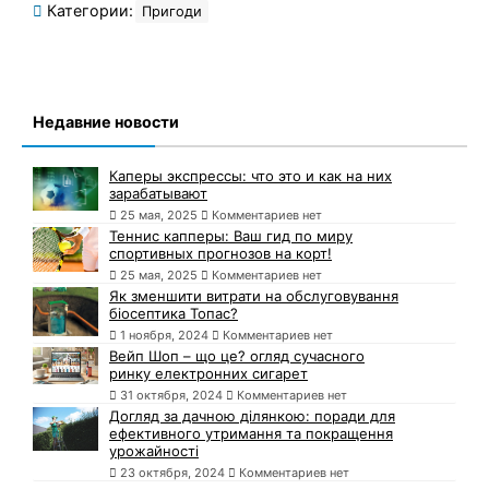
Категории:
Пригоди
Недавние новости
Каперы экспрессы: что это и как на них
зарабатывают
25 мая, 2025
Комментариев нет
Теннис капперы: Ваш гид по миру
спортивных прогнозов на корт!
25 мая, 2025
Комментариев нет
Як зменшити витрати на обслуговування
біосептика Топас?
1 ноября, 2024
Комментариев нет
Вейп Шоп – що це? огляд сучасного
ринку електронних сигарет
31 октября, 2024
Комментариев нет
Догляд за дачною ділянкою: поради для
ефективного утримання та покращення
урожайності
23 октября, 2024
Комментариев нет