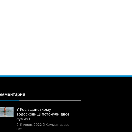
омментарии
У Косівщинському
водосховищі потонули двоє
сумчан
11 июля, 2022
Комментариев
нет