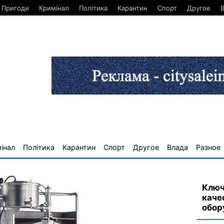
Пригоди
Кримінал
Політика
Карантин
Спорт
Другое
інал
Політика
Карантин
Спорт
Другое
Влада
Разное
Ключ
каче
обор