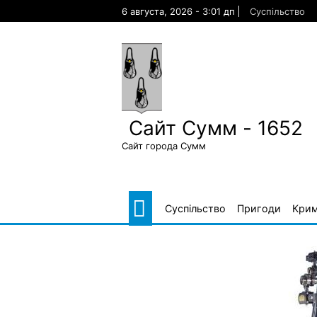
Skip
6 августа, 2026 - 3:01 дп
Суспільство
to
content
Сайт Сумм - 1652
Сайт города Сумм
Суспільство
Пригоди
Крим