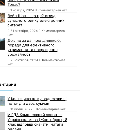
Топас?
1 ноября, 2024
Комментариев нет
Вейп Шоп – що це? огляд
сучасного ринку електронних
сигарет
31 октября, 2024
Комментариев
нет
Догляд за дачною ділянкою:
поради для ефективного
утримання та покращення
урожайності
23 октября, 2024
Комментариев
нет
ентарии
У Косівщинському водосховищі
потонули двоє сумчан
11 июля, 2022
Комментариев нет
ᐈ ГДЗ Комплексний зошит —
Українська мова (Жовтобрюх) 8
клас відповіді скачати, читати
онлайн