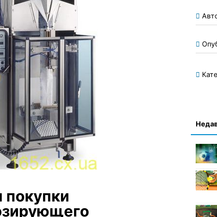
Авт
Опу
Кате
Недав
 покупки
озирующего