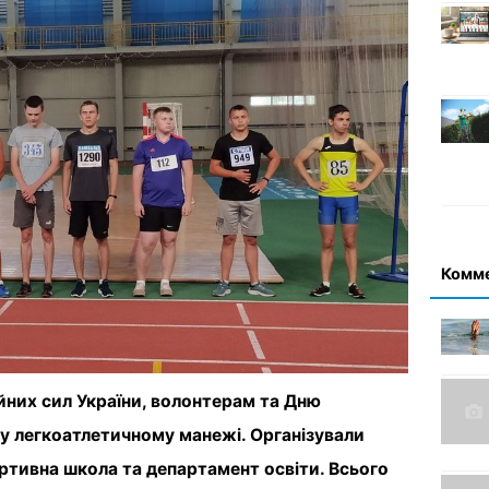
Комм
йних сил України, волонтерам та Дню
му легкоатлетичному манежі. Організували
ртивна школа та департамент освіти. Всього