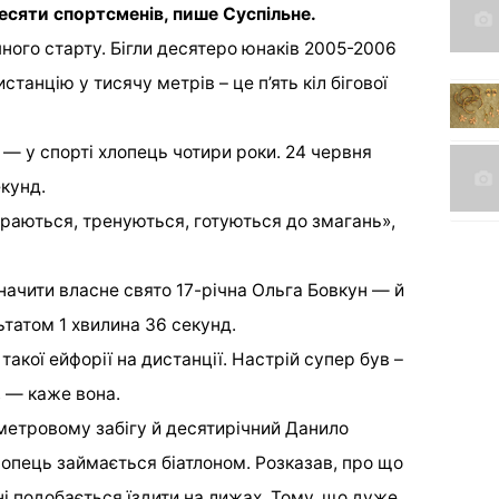
сяти спортсменів, пише Суспільне.
ного старту. Бігли десятеро юнаків 2005-2006
танцію у тисячу метрів – це п’ять кіл бігової
 у спорті хлопець чотири роки. 24 червня
екунд.
араються, тренуються, готуються до змагань»,
начити власне свято 17-річна Ольга Бовкун — й
татом 1 хвилина 36 секунд.
акої ейфорії на дистанції. Настрій супер був –
 — каже вона.
ометровому забігу й десятирічний Данило
хлопець займається біатлоном. Розказав, про що
ні подобається їздити на лижах. Тому, що дуже