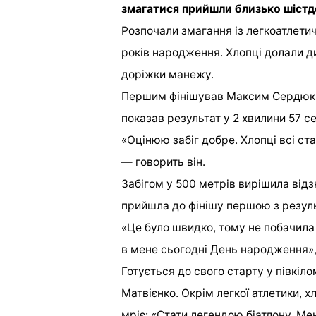
змагатися прийшли близько шістде
Розпочали змагання із легкоатлетич
років народження. Хлопці долали дис
доріжки манежу.
Першим фінішував Максим Сердюк —
показав результат у 2 хвилини 57 с
«Оцінюю забіг добре. Хлопці всі ст
— говорить він.
Забігом у 500 метрів вирішила відз
прийшла до фінішу першою з резуль
«Це було швидко, тому не побачила т
в мене сьогодні День народження»,
Готується до свого старту у півкіл
Матвієнко. Окрім легкої атлетики, 
мріє: «Стати легендою біатлону. Ме