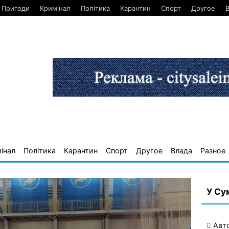
Пригоди
Кримінал
Політика
Карантин
Спорт
Другое
інал
Політика
Карантин
Спорт
Другое
Влада
Разное
У Су
Авт