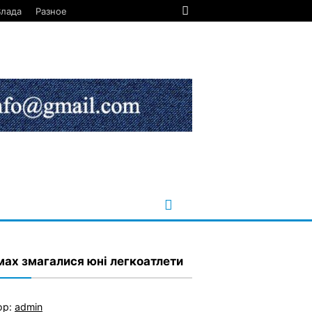
Влада
Разное
мах змагалися юні легкоатлети
ор:
admin