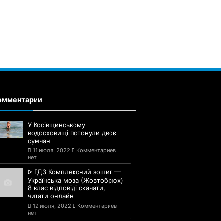
омментарии
У Косівщинському
водосховищі потонули двоє
сумчан
11 июля, 2022
Комментариев
нет
ᐈ ГДЗ Комплексний зошит —
Українська мова (Жовтобрюх)
8 клас відповіді скачати,
читати онлайн
12 июля, 2022
Комментариев
нет