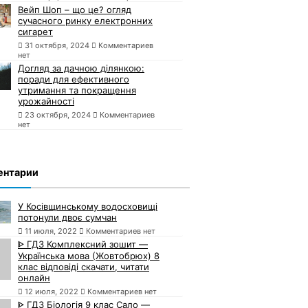
Вейп Шоп – що це? огляд
сучасного ринку електронних
сигарет
31 октября, 2024
Комментариев
нет
Догляд за дачною ділянкою:
поради для ефективного
утримання та покращення
урожайності
23 октября, 2024
Комментариев
нет
ентарии
У Косівщинському водосховищі
потонули двоє сумчан
11 июля, 2022
Комментариев нет
ᐈ ГДЗ Комплексний зошит —
Українська мова (Жовтобрюх) 8
клас відповіді скачати, читати
онлайн
12 июля, 2022
Комментариев нет
ᐈ ГДЗ Біологія 9 клас Сало —