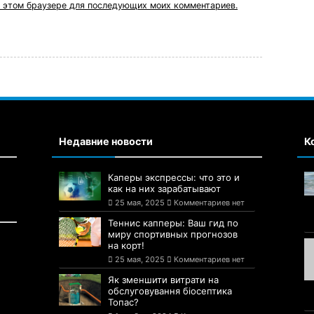
 в этом браузере для последующих моих комментариев.
Недавние новости
К
Каперы экспрессы: что это и
как на них зарабатывают
25 мая, 2025
Комментариев нет
Теннис капперы: Ваш гид по
миру спортивных прогнозов
на корт!
25 мая, 2025
Комментариев нет
Як зменшити витрати на
обслуговування біосептика
Топас?