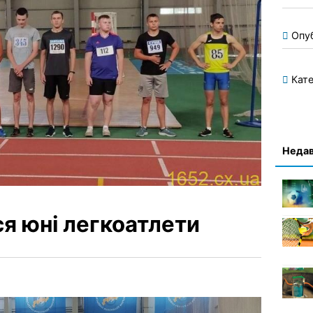
Опу
Кате
Недав
я юні легкоатлети