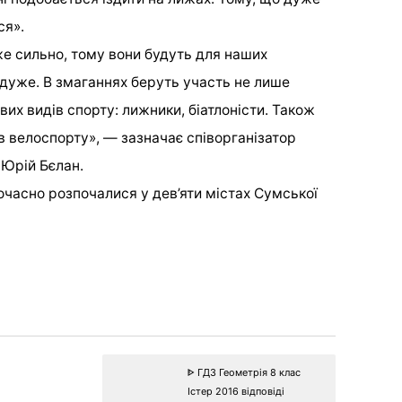
ся».
е сильно, тому вони будуть для наших
дуже. В змаганнях беруть участь не лише
вих видів спорту: лижники, біатлоністи. Також
в велоспорту», — зазначає співорганізатор
Юрій Бєлан.
очасно розпочалися у дев’яти містах Сумської
ᐈ ГДЗ Геометрія 8 клас
Істер 2016 відповіді