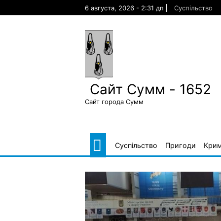
Skip
6 августа, 2026 - 2:31 дп
Суспільство
to
content
Сайт Сумм - 1652
Сайт города Сумм
Суспільство
Пригоди
Крим