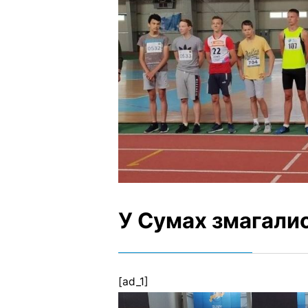
У Сумах змагалис
[ad_1]