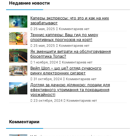
Недавние новости
Каперы экспрессы: что это и как на них
зарабатывают
25 мая, 2025
Комментариев нет
Теннис капперы: Ваш гид по миру
спортивных прогнозов на корт!
25 мая, 2025
Комментариев нет
Як зменшити витрати на обслуговування
біосептика Топас?
1 ноября, 2024
Комментариев нет
Вейп Шоп – що це? огляд сучасного
ринку електронних сигарет
31 октября, 2024
Комментариев нет
Догляд за дачною ділянкою: поради для
ефективного утримання та покращення
урожайності
23 октября, 2024
Комментариев нет
Комментарии