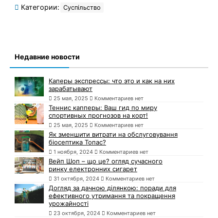
Категории:
Суспільство
Недавние новости
Каперы экспрессы: что это и как на них
зарабатывают
25 мая, 2025
Комментариев нет
Теннис капперы: Ваш гид по миру
спортивных прогнозов на корт!
25 мая, 2025
Комментариев нет
Як зменшити витрати на обслуговування
біосептика Топас?
1 ноября, 2024
Комментариев нет
Вейп Шоп – що це? огляд сучасного
ринку електронних сигарет
31 октября, 2024
Комментариев нет
Догляд за дачною ділянкою: поради для
ефективного утримання та покращення
урожайності
23 октября, 2024
Комментариев нет