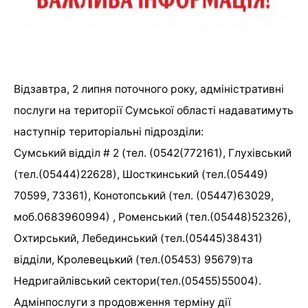
Відзавтра, 2 липня поточного року, адміністративні
послуги на території Сумської області надаватимуть
наступнір територіальні підрозділи:
Сумський відділ # 2 (тел. (0542(772161), Глухівський
(тел.(05444)22628), Шосткинський (тел.(05449)
70599, 73361), Конотопський (тел. (05447)63029,
моб.0683960994) , Роменський (тел.(05448)52326),
Охтирський, Лебединський (тел.(05445)38431)
відділи, Кролевецький (тел.(05453) 95679)та
Недригайлівський сектори(тел.(05455)55004).
Адмінпослуги з продовження терміну дії