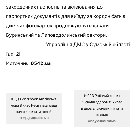
закордонних паспортів та вклеювання до
паспортних документів для виїзду за кордон батків
дитячих фотокарток продовжують надавати
Буринський та Липоводолинський сектори.
Управління ДМС у Сумській області
[ad_2]
Источник:
0542.ua
ᐈ ГДЗ Робочий зошит
ᐈ ГДЗ Workbook Англійська
‘Основи здоров’я’ 6 клас
мова 8 клас Несвіт відповіді
відповіді скачати, читати
скачати, читати онлайн
онлайн
Предыдущая запись
Следующая запись