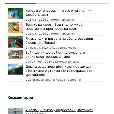
Каперы экспрессы: что это и как на них
зарабатывают
25 мая, 2025
Комментариев нет
Теннис капперы: Ваш гид по миру
спортивных прогнозов на корт!
25 мая, 2025
Комментариев нет
Як зменшити витрати на обслуговування
біосептика Топас?
1 ноября, 2024
Комментариев нет
Вейп Шоп – що це? огляд сучасного
ринку електронних сигарет
31 октября, 2024
Комментариев нет
Догляд за дачною ділянкою: поради для
ефективного утримання та покращення
урожайності
23 октября, 2024
Комментариев нет
Комментарии
У Косівщинському водосховищі потонули