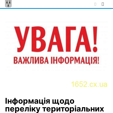
Skip
to
content
Інформація щодо
переліку територіальних