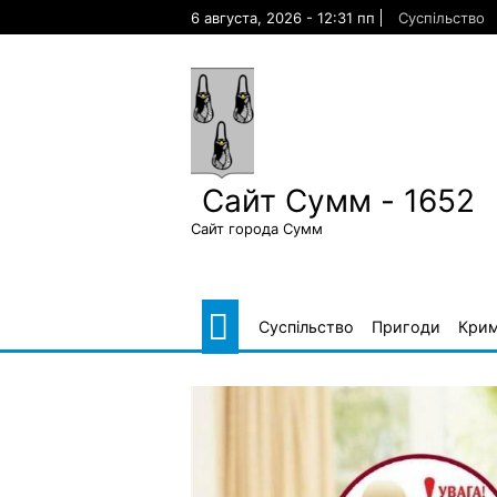
Skip
6 августа, 2026 - 12:31 пп
Суспільство
to
content
Сайт Сумм - 1652
Сайт города Сумм
Суспільство
Пригоди
Крим