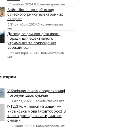
1 ноября, 2024
Комментариев нет
Вейп Шоп – що це? огляд
сучасного ринку електронних
сигарет
31 октября, 2024
Комментариев
нет
Догляд за дачною ділянкою:
поради для ефективного
утримання та покращення
урожайності
23 октября, 2024
Комментариев
нет
ентарии
У Косівщинському водосховищі
потонули двоє сумчан
11 июля, 2022
Комментариев нет
ᐈ ГДЗ Комплексний зошит —
Українська мова (Жовтобрюх) 8
клас відповіді скачати, читати
онлайн
12 июля, 2022
Комментариев нет