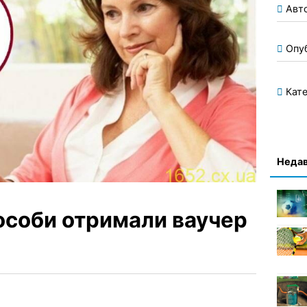
Авт
Опу
Кате
Недав
особи отримали ваучер