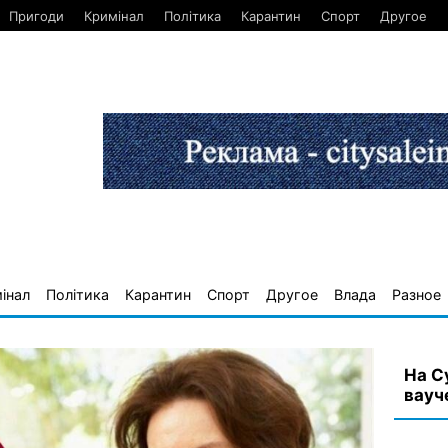
Пригоди
Кримінал
Політика
Карантин
Спорт
Другое
інал
Політика
Карантин
Спорт
Другое
Влада
Разное
На C
вауч