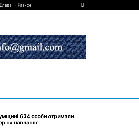
Влада
Разное
умщині 634 особи отримали
ер на навчання