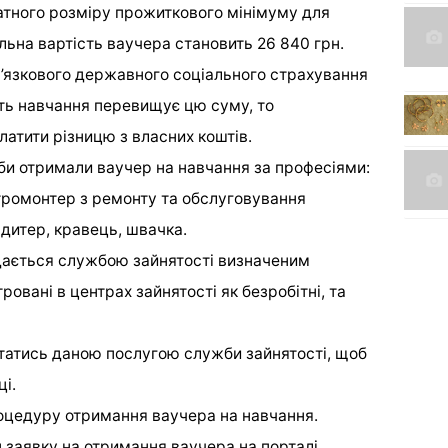
ратного розміру прожиткового мінімуму для
льна вартість ваучера становить 26 840 грн.
’язкового державного соціального страхування
сть навчання перевищує цю суму, то
атити різницю з власних коштів.
би отримали ваучер на навчання за професіями:
тромонтер з ремонту та обслуговування
дитер, кравець, швачка.
дається службою зайнятості визначеним
ровані в центрах зайнятості як безробітні, та
атись даною послугою служби зайнятості, щоб
ці.
оцедуру отримання ваучера на навчання.
 заявку на отримання ваучера на порталі