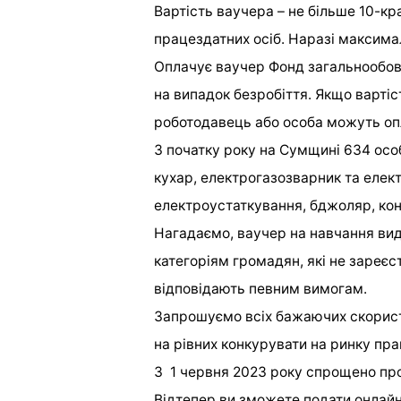
Вартість ваучера – не більше 10-к
працездатних осіб. Наразі максима
Оплачує ваучер Фонд загальнообов
на випадок безробіття. Якщо варті
роботодавець або особа можуть опл
З початку року на Cумщині 634 осо
кухар, електрогазозварник та елек
електроустаткування, бджоляр, кон
Нагадаємо, ваучер на навчання ви
категоріям громадян, які не зареєст
відповідають певним вимогам.
Запрошуємо всіх бажаючих скорист
на рівних конкурувати на ринку пра
З 1 червня 2023 року спрощено пр
Відтепер ви зможете подати онлайн