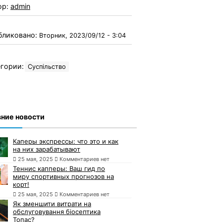
ор:
admin
бликовано:
Вторник, 2023/09/12 - 3:04
гории:
Суспільство
ние новости
Каперы экспрессы: что это и как
на них зарабатывают
25 мая, 2025
Комментариев нет
Теннис капперы: Ваш гид по
миру спортивных прогнозов на
корт!
25 мая, 2025
Комментариев нет
Як зменшити витрати на
обслуговування біосептика
Топас?