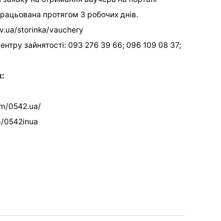
опрацьована протягом 3 робочих днів.
v.ua/storinka/vauchery
ентру зайнятості: 093 276 39 66; 096 109 08 37;
х:
om/0542.ua/
m/0542inua