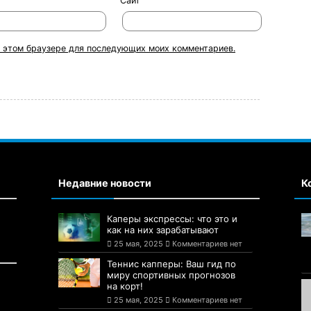
Сайт
 в этом браузере для последующих моих комментариев.
Недавние новости
К
Каперы экспрессы: что это и
как на них зарабатывают
25 мая, 2025
Комментариев нет
Теннис капперы: Ваш гид по
миру спортивных прогнозов
на корт!
25 мая, 2025
Комментариев нет