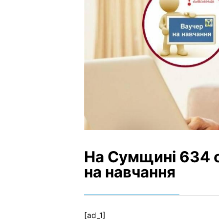
На Cумщині 634 
на навчання
[ad_1]