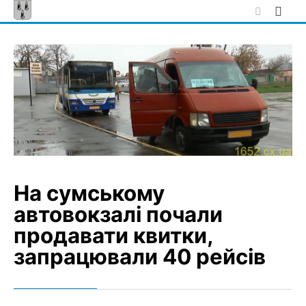
Skip
to
content
На сумському
автовокзалі почали
продавати квитки,
запрацювали 40 рейсів