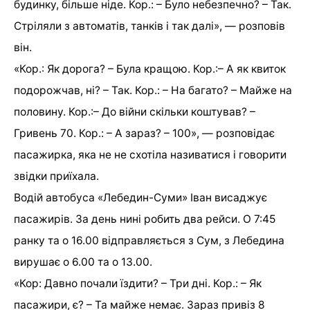
будинку, більше ніде. Кор.: – Було небезпечно? – Так.
Стріляли з автоматів, танків і так далі», — розповів
він.
«Кор.: Як дорога? – Була кращою. Кор.:– А як квиток
подорожчав, ні? – Так. Кор.: – На багато? – Майже на
половину. Кор.:– До війни скільки коштував? –
Гривень 70. Кор.: – А зараз? – 100», — розповідає
пасажирка, яка не не схотіла називатися і говорити
звідки приїхала.
Водій автобуса «Лебедин-Суми» Іван висаджує
пасажирів. За день нині робить два рейси. О 7:45
ранку та о 16.00 відправляється з Сум, з Лебедина
вирушає о 6.00 та о 13.00.
«Кор: Давно почали їздити? – Три дні. Кор.: – Як
пасажири, є? – Та майже немає. Зараз привіз 8