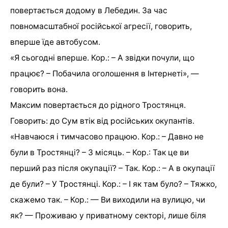
повертається додому в Лебедин. За час
повномасштабної російської агресії, говорить,
вперше їде автобусом.
«Я сьогодні вперше. Кор.: – А звідки почули, що
працює? – Побачила оголошення в Інтернеті», —
говорить вона.
Максим повертається до рідного Тростянця.
Говорить: до Сум втік від російських окупантів.
«Навчаюся і тимчасово працюю. Кор.: – Давно не
були в Тростянці? – З місяць. – Кор.: Так це ви
перший раз після окупації? – Так. Кор.: – А в окупації
де були? – У Тростянці. Кор.: – І як там було? – Тяжко,
скажемо так. – Кор.: — Ви виходили на вулицю, чи
як? — Проживаю у приватному секторі, лише біля