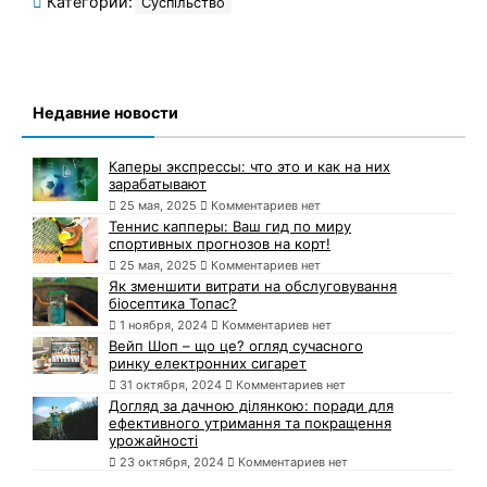
Категории:
Суспільство
Недавние новости
Каперы экспрессы: что это и как на них
зарабатывают
25 мая, 2025
Комментариев нет
Теннис капперы: Ваш гид по миру
спортивных прогнозов на корт!
25 мая, 2025
Комментариев нет
Як зменшити витрати на обслуговування
біосептика Топас?
1 ноября, 2024
Комментариев нет
Вейп Шоп – що це? огляд сучасного
ринку електронних сигарет
31 октября, 2024
Комментариев нет
Догляд за дачною ділянкою: поради для
ефективного утримання та покращення
урожайності
23 октября, 2024
Комментариев нет