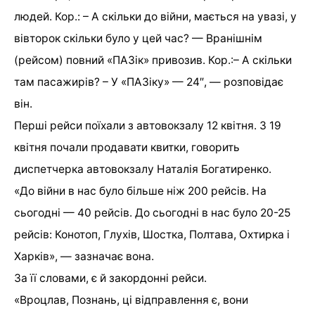
людей. Кор.: – А скільки до війни, мається на увазі, у
вівторок скільки було у цей час? — Вранішнім
(рейсом) повний «ПАЗік» привозив. Кор.:– А скільки
там пасажирів? – У «ПАЗіку» — 24″, — розповідає
він.
Перші рейси поїхали з автовокзалу 12 квітня. З 19
квітня почали продавати квитки, говорить
диспетчерка автовокзалу Наталія Богатиренко.
«До війни в нас було більше ніж 200 рейсів. На
сьогодні — 40 рейсів. До сьогодні в нас було 20-25
рейсів: Конотоп, Глухів, Шостка, Полтава, Охтирка і
Харків», — зазначає вона.
За її словами, є й закордонні рейси.
«Вроцлав, Познань, ці відправлення є, вони