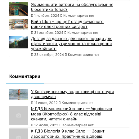
Як зменшити витрати на обслуговування
біосептика Топас?
1 ноября, 2024
Комментариев нет
Вейп Шоп – що це? огляд сучасного
ринку електронних сигарет
31 октября, 2024
Комментариев нет
Догляд за дачною ділянкою: поради для
ефективного утримання та покращення
урожайності
23 октября, 2024
Комментариев нет
Комментарии
У Косівщинському водосховищі потонули
двоє сумчан
11 июля, 2022
Комментариев нет
ᐈ ГДЗ Комплексний зошит — Українська
мова (Жовтобрюх) 8 клас відповіді
скачати, читати онлайн
12 июля, 2022
Комментариев нет
ᐈ ГДЗ Біологія 9 клас Сало — Зошит
лабораторних, практичних відповіді