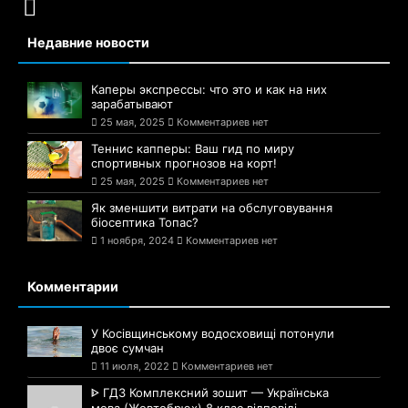
Недавние новости
Каперы экспрессы: что это и как на них
зарабатывают
25 мая, 2025
Комментариев нет
Теннис капперы: Ваш гид по миру
спортивных прогнозов на корт!
25 мая, 2025
Комментариев нет
Як зменшити витрати на обслуговування
біосептика Топас?
1 ноября, 2024
Комментариев нет
Комментарии
У Косівщинському водосховищі потонули
двоє сумчан
11 июля, 2022
Комментариев нет
ᐈ ГДЗ Комплексний зошит — Українська
мова (Жовтобрюх) 8 клас відповіді