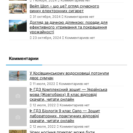
1 ноября, 2024
Комментариев нет
Вейп Шоп – що це? огляд сучасного
ринку електронних сигарет
31 октября, 2024
Комментариев нет
Догляд за дачною ділянкою: поради для
ефективного утримання та покращення
урожайності
23 октября, 2024
Комментариев нет
Комментарии
У Косівщинському водосховищі потонули
двоє сумчан
11 июля, 2022
Комментариев нет
ᐈ ГДЗ Комплексний зошит — Українська
мова (Жовтобрюх) 8 клас відповіді
скачати, читати онлайн
12 июля, 2022
Комментариев нет
ᐈ ГДЗ Біологія 9 клас Сало — Зошит
лабораторних, практичних відповіді
скачати, читати онлайн
12 июля, 2022
Комментариев нет
Чому носіння прикрас може бути