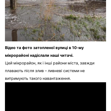
Відео та фото затопленої вулиці в 10-му
мікрорайоні надіслали наші читачі.
Цей мікрорайон, як і інші райони міста, завжди
плавають після злив – ливневі системи не
витримують такого навантаження.