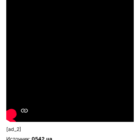
[ad_2]
Источник:
0542.ua