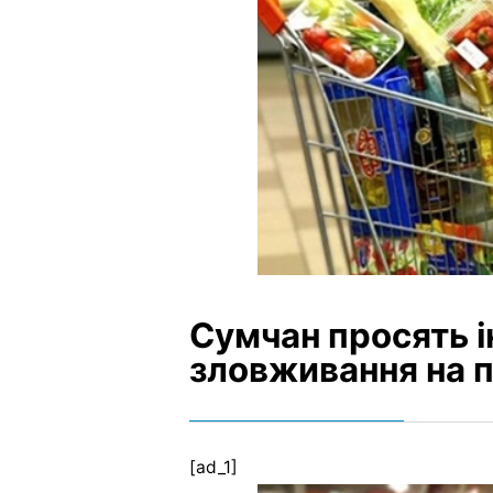
Сумчан просять і
зловживання на 
[ad_1]