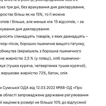
з три дні, без врахування дня декларування,
ростає більш як на 15%, то її можна
отків і більше, але менше ніж 15 відсотків, – за
ахування дня декларування.
дносять сімнадцять товарів, з яких дванадцять –
цукор-пісок, борошно пшеничне вищого ґатунку,
робництва (вермішель з борошна пшеничного
е жирністю 2,5 % (у плівці), хліб пшенично-
тиця (тушка куряча, четвертинка тушки курячої),
 вершкове жирністю 72%, батон, олія
и Сумської ОДА від 12.03.2022 №88-ОД «Про
» в області запроваджене державне регулювання
націнки в розмірі не більше 10% до відпускної