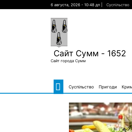
Skip
6 августа, 2026 - 10:48 дп
Суспільство
to
content
Сайт Сумм - 1652
Сайт города Сумм
Суспільство
Пригоди
Крим