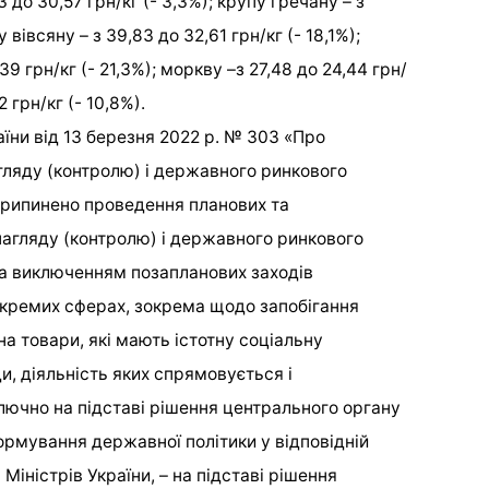
 до 30,57 грн/кг (- 3,3%); крупу гречану – з
у вівсяну – з 39,83 до 32,61 грн/кг (- 18,1%);
39 грн/кг (- 21,3%); моркву –з 27,48 до 24,44 грн/
2 грн/кг (- 10,8%).
їни від 13 березня 2022 р. № 303 «Про
гляду (контролю) і державного ринкового
припинено проведення планових та
агляду (контролю) і державного ринкового
 за виключенням позапланових заходів
окремих сферах, зокрема щодо запобігання
а товари, які мають істотну соціальну
и, діяльність яких спрямовується і
ючно на підставі рішення центрального органу
ормування державної політики у відповідній
Міністрів України, – на підставі рішення