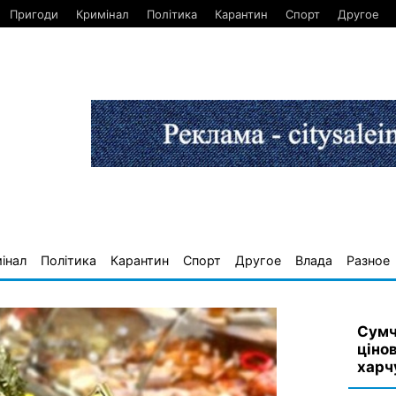
Пригоди
Кримінал
Політика
Карантин
Спорт
Другое
інал
Політика
Карантин
Спорт
Другое
Влада
Разное
Сумч
ціно
харч