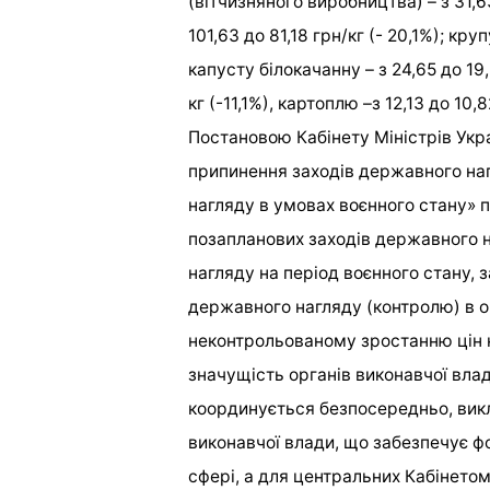
(вітчизняного виробництва) – з 31,63
101,63 до 81,18 грн/кг (- 20,1%); круп
капусту білокачанну – з 24,65 до 19,
кг (-11,1%), картоплю –з 12,13 до 10,8
Постановою Кабінету Міністрів Укра
припинення заходів державного на
нагляду в умовах воєнного стану» 
позапланових заходів державного н
нагляду на період воєнного стану,
державного нагляду (контролю) в 
неконтрольованому зростанню цін н
значущість органів виконавчої влад
координується безпосередньо, викл
виконавчої влади, що забезпечує ф
сфері, а для центральних Кабінетом 