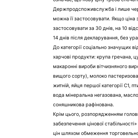
Держпродспоживслужба і лише чере
можна її застосовувати. Якщо ціна з
застосовувати за 30 днів, на 10 відс
14 днів після декларування, без ур
До категорії соціально значущих ві
харчові продукти: крупа гречана, 
макаронні вироби вітчизняного ви
вищого сорту), молоко пастеризован
житній, яйця першої категорії С1, п
вода мінеральна негазована, масло
соняшникова рафінована.
Крім цього, розпорядженням голов
забезпечення цінової стабільності
цін шляхом обмеження торговельної 