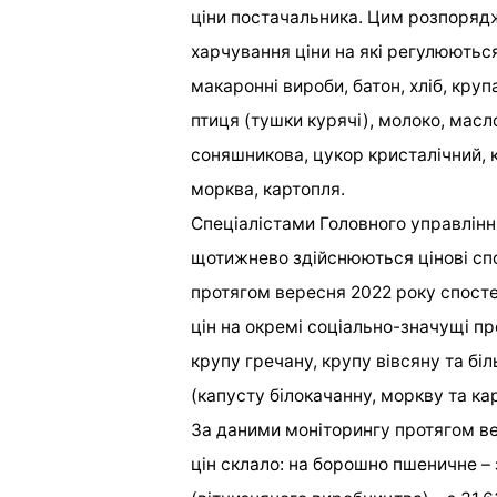
ціни постачальника. Цим розпоряд
харчування ціни на які регулюютьс
макаронні вироби, батон, хліб, круп
птиця (тушки курячі), молоко, масл
соняшникова, цукор кристалічний, к
морква, картопля.
Спеціалістами Головного управлін
щотижнево здійснюються цінові спо
протягом вересня 2022 року спосте
цін на окремі соціально-значущі п
крупу гречану, крупу вівсяну та бі
(капусту білокачанну, моркву та ка
За даними моніторингу протягом в
цін склало: на борошно пшеничне – з