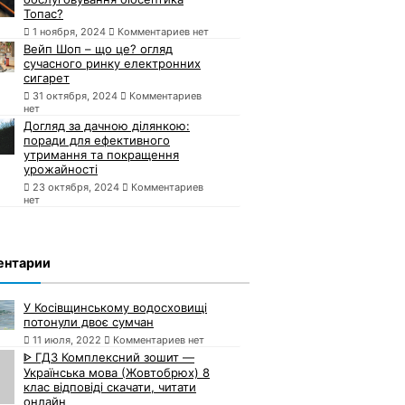
Топас?
1 ноября, 2024
Комментариев нет
Вейп Шоп – що це? огляд
сучасного ринку електронних
сигарет
31 октября, 2024
Комментариев
нет
Догляд за дачною ділянкою:
поради для ефективного
утримання та покращення
урожайності
23 октября, 2024
Комментариев
нет
ентарии
У Косівщинському водосховищі
потонули двоє сумчан
11 июля, 2022
Комментариев нет
ᐈ ГДЗ Комплексний зошит —
Українська мова (Жовтобрюх) 8
клас відповіді скачати, читати
онлайн