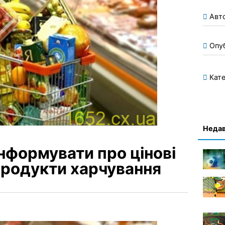
Авт
Опу
Кате
Недав
нформувати про цінові
продукти харчування