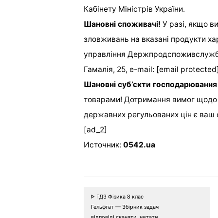
Кабінету Міністрів України.
Шановні споживачі!
У разі, якщо в
зловживань на вказані продукти ха
управління Держпродспоживслужби 
Гамалія, 25, e-mail: [email protected
Шановні суб’єкти господарювання
товарами! Дотримання вимог щодо 
державних регульованих цін є ваш 
[ad_2]
Источник:
0542.ua
ᐈ ГДЗ Фізика 8 клас
Гельфгат — Збірник задач
відповіді скачати, читати