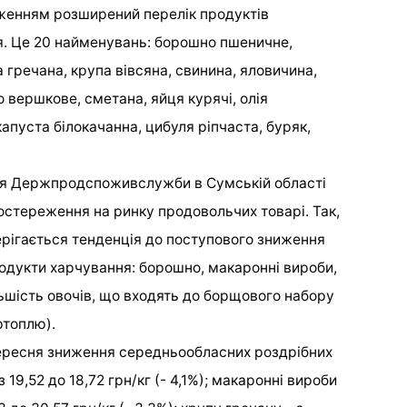
женням розширений перелік продуктів
я. Це 20 найменувань: борошно пшеничне,
а гречана, крупа вівсяна, свинина, яловичина,
о вершкове, сметана, яйця курячі, олія
апуста білокачанна, цибуля ріпчаста, буряк,
ня Держпродспоживслужби в Сумській області
стереження на ринку продовольчих товарі. Так,
рігається тенденція до поступового зниження
родукти харчування: борошно, макаронні вироби,
льшість овочів, що входять до борщового набору
ртоплю).
ересня зниження середньообласних роздрібних
 19,52 до 18,72 грн/кг (- 4,1%); макаронні вироби