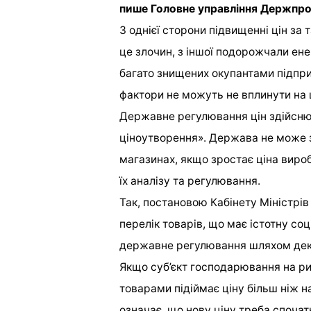
пише Головне управління Держпро
З однієї сторони підвищенні цін за
це злочин, з іншої подорожчали енер
багато знищених окупантами підпри
фактори не можуть не вплинути на ці
Державне регулювання цін здійснюєт
ціноутворення». Держава не може з
магазинах, якщо зростає ціна виро
їх аналізу та регулювання.
Так, постановою Кабінету Міністрів
перелік товарів, що має істотну со
державне регулювання шляхом декл
Якщо суб’єкт господарювання на ри
товарами підіймає ціну більш ніж на
означає, що нову ціну треба спочат