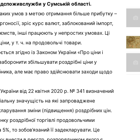
дспоживслужби у Сумській області.
 таких умов з метою отримання більше прибутку –
гоносії, зріс курс валют, заблокований імпорт,
ємств, інші працюють у непростих умовах. Ці
ни, у т. ч. на продовольчі товари.
ься згідно із Законом України «Про ціни і
аборонити збільшувати роздрібні ціни у
бника, але має право здійснювати заходи щодо
 України від 22 квітня 2020 р. № 341 визначений
ціальну значущість на які запроваджене
арування зміни (підвищення) роздрібних цін.
нку роздрібної торгівлі продовольчими
 5%, то зобов’язаний її задекларувати. Це
ку внести в реєстр, розпорядником якого є