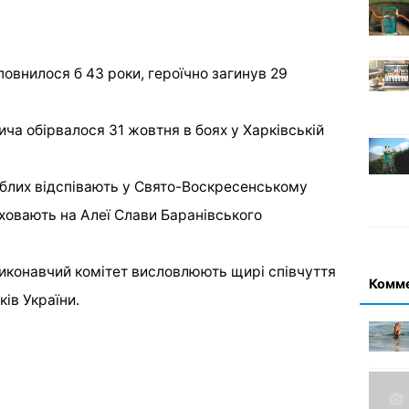
повнилося б 43 роки, героїчно загинув 29
ча обірвалося 31 жовтня в боях у Харківській
гиблих відспівають у Свято-Воскресенському
оховають на Алеї Слави Баранівського
виконавчий комітет висловлюють щирі співчуття
Комм
ків України.