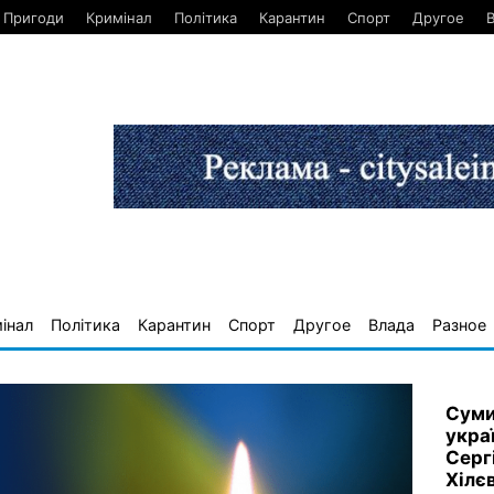
Пригоди
Кримінал
Політика
Карантин
Спорт
Другое
інал
Політика
Карантин
Спорт
Другое
Влада
Разное
Суми
украї
Серг
Хілє