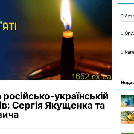
Авт
Опу
Кате
Недав
 російсько-українській
ів: Сергія Якущенка та
вича