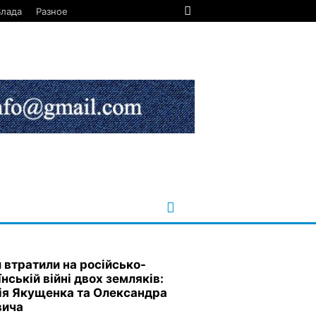
Влада
Разное
 втратили на російсько-
нській війні двох земляків:
ія Якущенка та Олександра
вича