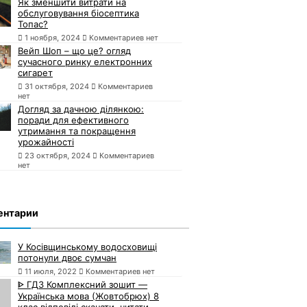
Як зменшити витрати на
обслуговування біосептика
Топас?
1 ноября, 2024
Комментариев нет
Вейп Шоп – що це? огляд
сучасного ринку електронних
сигарет
31 октября, 2024
Комментариев
нет
Догляд за дачною ділянкою:
поради для ефективного
утримання та покращення
урожайності
23 октября, 2024
Комментариев
нет
ентарии
У Косівщинському водосховищі
потонули двоє сумчан
11 июля, 2022
Комментариев нет
ᐈ ГДЗ Комплексний зошит —
Українська мова (Жовтобрюх) 8
клас відповіді скачати, читати