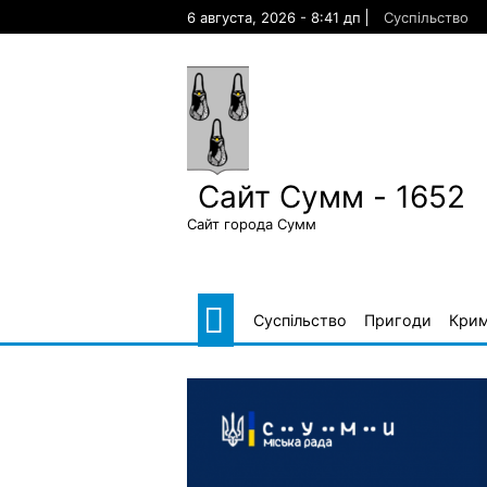
Skip
6 августа, 2026 - 8:41 дп
Суспільство
to
content
Сайт Сумм - 1652
Сайт города Сумм
Суспільство
Пригоди
Крим