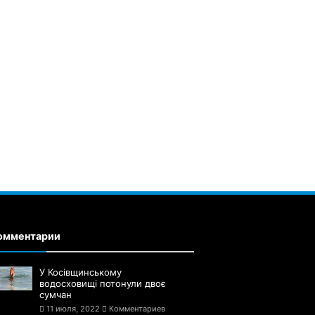
омментарии
У Косівщинському
водосховищі потонули двоє
сумчан
11 июля, 2022
Комментариев