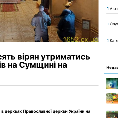
Авт
Опу
Кате
ять вірян утриматись
ів на Сумщині на
Недав
 в церквах Православної церкви України на