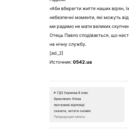
«Аби вберегти життя наших вірян, ї
небезпечні моменти, які можуть від
ми радимо не мати великих скупче
Отець Павло сподівається, що наст
на нічну службу.
[ad_2]
Источник:
0542.ua
ᐈ ГДЗ Укрмова 8 клас
Єрмоленко (Нова
програма) відповіді
скачати, читати онлайн
Предыдущая запись