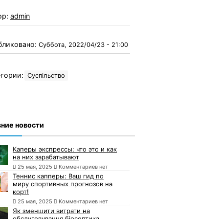
ор:
admin
бликовано:
Суббота, 2022/04/23 - 21:00
гории:
Суспільство
ние новости
Каперы экспрессы: что это и как
на них зарабатывают
25 мая, 2025
Комментариев нет
Теннис капперы: Ваш гид по
миру спортивных прогнозов на
корт!
25 мая, 2025
Комментариев нет
Як зменшити витрати на
обслуговування біосептика