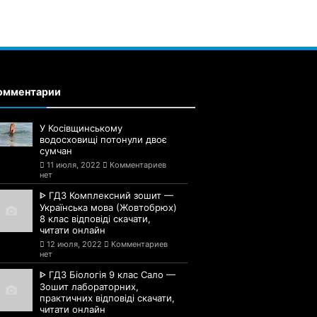
омментарии
У Косівщинському
водосховищі потонули двоє
сумчан
11 июля, 2022
Комментариев
нет
ᐈ ГДЗ Комплексний зошит —
Українська мова (Жовтобрюх)
8 клас відповіді скачати,
читати онлайн
12 июля, 2022
Комментариев
нет
ᐈ ГДЗ Біологія 9 клас Сало —
Зошит лабораторних,
практичних відповіді скачати,
читати онлайн