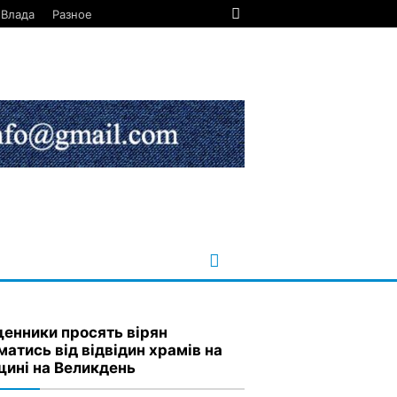
Влада
Разное
енники просять вірян
матись від відвідин храмів на
ині на Великдень