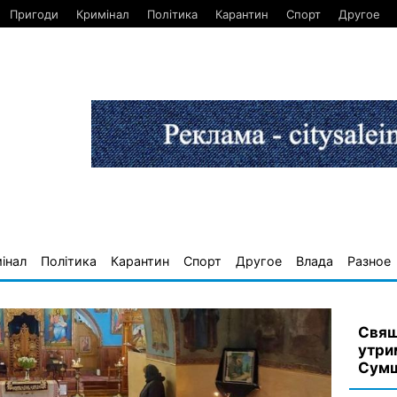
Пригоди
Кримінал
Політика
Карантин
Спорт
Другое
інал
Політика
Карантин
Спорт
Другое
Влада
Разное
Свящ
утри
Сумщ