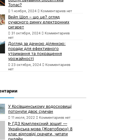
Топас?
1 ноября, 2024
Комментариев нет
Вейп Шоп – що це? огляд
сучасного ринку електронних
сигарет
31 октября, 2024
Комментариев
нет
Догляд за дачною ділянкою:
поради для ефективного
утримання та покращення
урожайності
23 октября, 2024
Комментариев
нет
ентарии
У Косівщинському водосховищі
потонули двоє сумчан
11 июля, 2022
Комментариев нет
ᐈ ГДЗ Комплексний зошит —
Українська мова (Жовтобрюх) 8
клас відповіді скачати, читати
онлайн