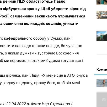
в речник ПЦУ області отець Павло
 відбудеться зранку. Щоб уберегти вірян від
 Росії, священники закликають утримуватися
 на освячення великодніх кошиків, уникати
о кафедрального собору у Сумах, пані
святити паски до церкви не піде, бо чула про
ть, з якими думками зустрічає Воскресіння
б ми перемогли, отак ми будемо готуватися і
Комм
а вірянка, пані Лідія. «У мене син в АТО, онук в
, ходжу в церкву, прошу його, щоб він мені
. 22.04.2022 р. Фото: Ігор Стрельцов /