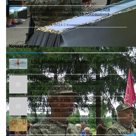
31 октября, 2024
Комментариев нет
Догляд за дачною ділянкою: поради для
ефективного утримання та покращення
урожайності
23 октября, 2024
Комментариев нет
Комментарии
У Косівщинському водосховищі потонули
двоє сумчан
11 июля, 2022
Комментариев нет
ᐈ ГДЗ Комплексний зошит — Українська
мова (Жовтобрюх) 8 клас відповіді
скачати, читати онлайн
12 июля, 2022
Комментариев нет
ᐈ ГДЗ Біологія 9 клас Сало — Зошит
лабораторних, практичних відповіді
скачати, читати онлайн
12 июля, 2022
Комментариев нет
Чому носіння прикрас може бути
корисним
12 июля, 2022
Комментариев нет