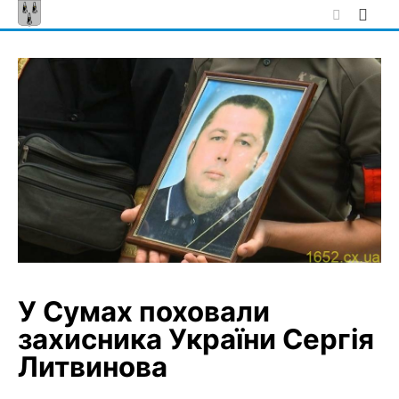
Skip
to
content
У Сумах поховали
захисника України Сергія
Литвинова