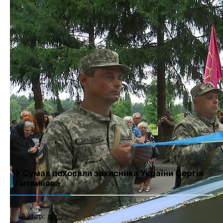
Имя
*
Email
*
Сайт
Сохранить моё имя, email и адрес сайта в этом браузере для
последующих моих комментариев.
У Сумах поховали захисника України Сергія
Литвинова
Автор:
admin