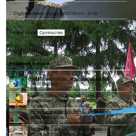
Опубликовано:
Среда, 2022/08/03 - 21:00
Категории:
Суспільство
Недавние новости
Каперы экспрессы: что это и как на них
зарабатывают
25 мая, 2025
Комментариев нет
Теннис капперы: Ваш гид по миру
спортивных прогнозов на корт!
25 мая, 2025
Комментариев нет
Як зменшити витрати на обслуговування
біосептика Топас?
1 ноября, 2024
Комментариев нет
Вейп Шоп – що це? огляд сучасного
ринку електронних сигарет