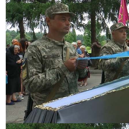
Источник:
0542.ua
ᐈ ГДЗ Лабораторні та
ᐈ ГДЗ Природознавство 1
практичні роботи хімія 11
клас Грущинська відповіді
клас відповіді скачати,
скачати, читати онлайн
читати онлайн
Предыдущая запись
Следующая запись
Добавить комментарий
Ваш адрес email не будет опубликован.
Обязательные
поля помечены
*
Комментарий
*