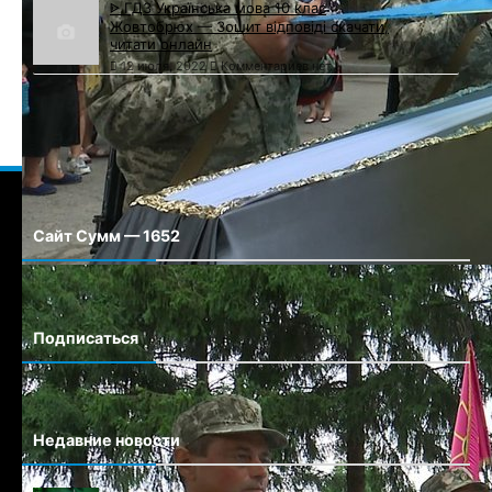
ᐈ ГДЗ Українська мова 10 клас
Жовтобрюх — Зошит відповіді скачати,
читати онлайн
12 июля, 2022
Комментариев нет
Сайт Сумм — 1652
Сайт города Сумм
Подписаться
Недавние новости