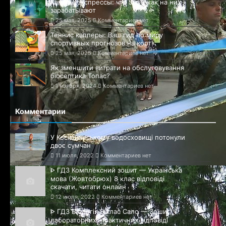
Каперы экспрессы: что это и как на них
зарабатывают
25 мая, 2025
Комментариев нет
Теннис капперы: Ваш гид по миру
спортивных прогнозов на корт!
25 мая, 2025
Комментариев нет
Як зменшити витрати на обслуговування
біосептика Топас?
1 ноября, 2024
Комментариев нет
Комментарии
У Косівщинському водосховищі потонули
двоє сумчан
11 июля, 2022
Комментариев нет
ᐈ ГДЗ Комплексний зошит — Українська
мова (Жовтобрюх) 8 клас відповіді
скачати, читати онлайн
12 июля, 2022
Комментариев нет
ᐈ ГДЗ Біологія 9 клас Сало — Зошит
лабораторних, практичних відповіді