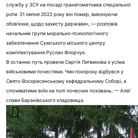
службу у ЗСУ на посаді гранатометника спеціальної
роти. 31 липня 2022 року він помер, виконуючи
обов’язки, щодо захисту держави», — розповів
начальник групи морально-психологічного
забезпечення Сумського міського центру
комплектування Руслан Флорчук.
В останню путь провели Сергія Литвинова з усіма
військовими почестями. Чин похорону відбувся у
Свято-Воскресенському кафедральному Соборі, а
спочиватиме воїн на полі почесних поховань, — Алеї
слави Баранівського кладовища.
Авторка — Катерина Іваненко
[ad_2]