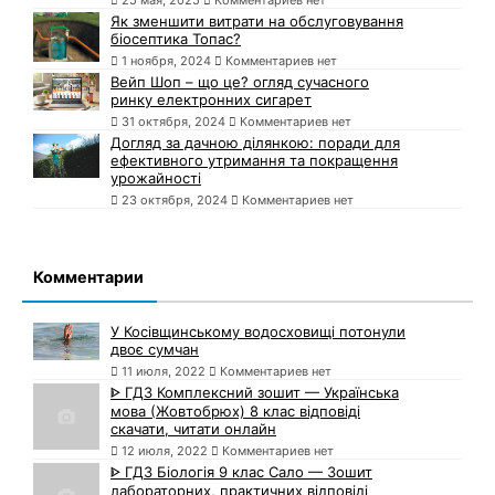
Як зменшити витрати на обслуговування
біосептика Топас?
1 ноября, 2024
Комментариев нет
Вейп Шоп – що це? огляд сучасного
ринку електронних сигарет
31 октября, 2024
Комментариев нет
Догляд за дачною ділянкою: поради для
ефективного утримання та покращення
урожайності
23 октября, 2024
Комментариев нет
Комментарии
У Косівщинському водосховищі потонули
двоє сумчан
11 июля, 2022
Комментариев нет
ᐈ ГДЗ Комплексний зошит — Українська
мова (Жовтобрюх) 8 клас відповіді
скачати, читати онлайн
12 июля, 2022
Комментариев нет
ᐈ ГДЗ Біологія 9 клас Сало — Зошит
лабораторних, практичних відповіді