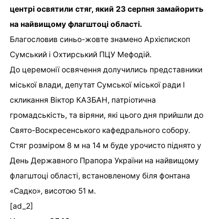
центрі освятили стяг, який 23 серпня замайорить
на найвищому флагштоці області.
Благословив синьо-жовте знамено Архієпископ
Сумський і Охтирський ПЦУ Мефодій.
До церемонії освячення долучились представники
міської влади, депутат Сумської міської ради I
скликання Віктор КАЗБАН, патріотична
громадськість, та віряни, які цього дня прийшли до
Свято-Воскресенського кафедрального собору.
Стяг розміром 8 м на 14 м буде урочисто піднято у
День Державного Прапора України на найвищому
флагштоці області, встановленому біля фонтана
«Садко», висотою 51 м.
[ad_2]