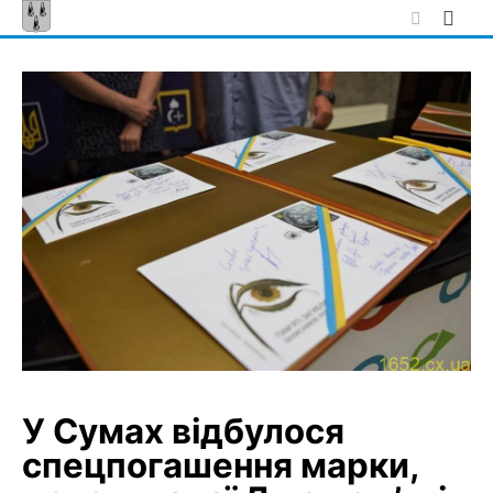
Skip
to
content
У Сумах відбулося
спецпогашення марки,