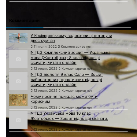
Комментарии
У Косівщинському водосховищі потонули
двоє сумчан
11 июля, 2022
Комментариев нет
ᐈ ГДЗ Комплексний зошит — Українська
мова (Жовтобрюх) 8 клас відповіді
скачати, читати онлайн
12 июля, 2022
Комментариев нет
ᐈ ГДЗ Біологія 9 клас Сало — Зошит
лабораторних, практичних відповіді
скачати, читати онлайн
12 июля, 2022
Комментариев нет
Чому носіння прикрас може бути
корисним
12 июля, 2022
Комментариев нет
ᐈ ГДЗ Українська мова 10 клас
Жовтобрюх — Зошит відповіді скачати,
читати онлайн
12 июля, 2022
Комментариев нет