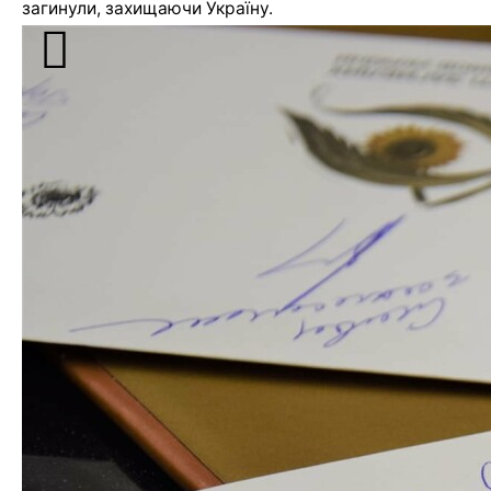
загинули, захищаючи Україну.
Підписуйтесь на нас у соцмережах:
Telegram https://t.me/sumy0542
Instagram https://www.instagram.com/0542.ua/
Facebook https://www.facebook.com/0542inua
[ad_2]
Источник:
0542.ua