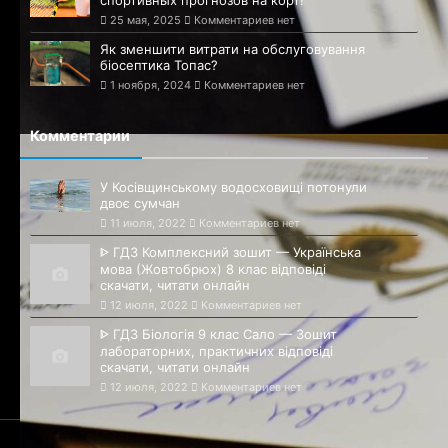
25 мая, 2025
Комментариев нет
Як зменшити витрати на обслуговування
біосептика Топас?
1 ноября, 2024
Комментариев нет
Комментарии
У Косівщинському водосховищі потонули
двоє сумчан
11 июля, 2022
Комментариев нет
ᐈ ГДЗ Комплексний зошит — Українська
мова (Жовтобрюх) 8 клас відповіді
скачати, читати онлайн
12 июля, 2022
Комментариев нет
ᐈ ГДЗ Біологія 9 клас Сало — Зошит
лабораторних, практичних відповіді
скачати, читати онлайн
12 июля, 2022
Комментариев нет
© 2020-2025 Сайт Сумм - 1652