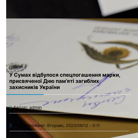
Имя
*
Email
*
Сайт
Сохранить моё имя, email и адрес сайта в этом браузере для
последующих моих комментариев.
У Сумах відбулося спецпогашення марки,
присвяченої Дню пам’яті загиблих
захисників України
Автор:
admin
Опубликовано:
Вторник, 2023/09/12 - 0:11