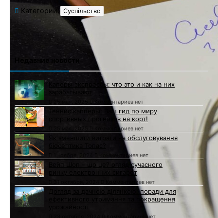
Категории:
Суспільство
Недавние новости
Каперы экспрессы: что это и как на них
зарабатывают
25 мая, 2025
Комментариев нет
Теннис капперы: Ваш гид по миру
спортивных прогнозов на корт!
25 мая, 2025
Комментариев нет
Як зменшити витрати на обслуговування
біосептика Топас?
1 ноября, 2024
Комментариев нет
Вейп Шоп – що це? огляд сучасного
ринку електронних сигарет
31 октября, 2024
Комментариев нет
Догляд за дачною ділянкою: поради для
ефективного утримання та покращення
урожайності
23 октября, 2024
Комментариев нет