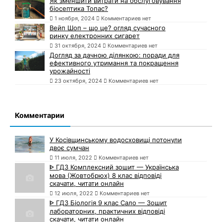
Як зменшити витрати на обслуговування
біосептика Топас?
1 ноября, 2024
Комментариев нет
Вейп Шоп – що це? огляд сучасного
ринку електронних сигарет
31 октября, 2024
Комментариев нет
Догляд за дачною ділянкою: поради для
ефективного утримання та покращення
урожайності
23 октября, 2024
Комментариев нет
Комментарии
У Косівщинському водосховищі потонули
двоє сумчан
11 июля, 2022
Комментариев нет
ᐈ ГДЗ Комплексний зошит — Українська
мова (Жовтобрюх) 8 клас відповіді
скачати, читати онлайн
12 июля, 2022
Комментариев нет
ᐈ ГДЗ Біологія 9 клас Сало — Зошит
лабораторних, практичних відповіді
скачати, читати онлайн