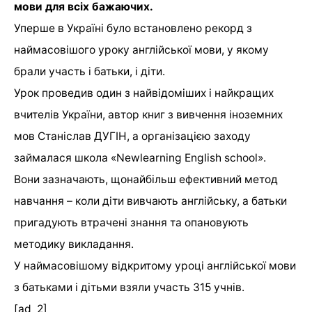
мови для всіх бажаючих.
Уперше в Україні було встановлено рекорд з
наймасовішого уроку англійської мови, у якому
брали участь і батьки, і діти.
Урок проведив один з найвідоміших і найкращих
вчителів України, автор книг з вивчення іноземних
мов Станіслав ДУГІН, а організацією заходу
займалася школа «Newlearning English school».
Вони зазначають, щонайбільш ефективний метод
навчання – коли діти вивчають англійську, а батьки
пригадують втрачені знання та опановують
методику викладання.
У наймасовішому відкритому уроці англійської мови
з батьками і дітьми взяли участь 315 учнів.
[ad_2]