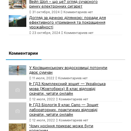
Вейп Шоп – що це? огляд сучасного
ринку електронних сигарет
31 октября, 2024
Комментариев нет
Догляд за дачною ділянкою: поради для
ефективного утримання та покращення
урожайності
23 октября, 2024
Комментариев нет
Комментарии
У Косівщинському водосховищі потонули
двоє сумчан
11 июля, 2022
Комментариев нет
ᐈ ГДЗ Комплексний зошит — Українська
мова (Жовтобрюх) 8 клас відповіді
скачати, читати онлайн
12 июля, 2022
Комментариев нет
ᐈ ГДЗ Біологія 9 клас Сало — Зошит
лабораторних, практичних відповіді
скачати, читати онлайн
12 июля, 2022
Комментариев нет
Чому носіння прикрас може бути
корисним