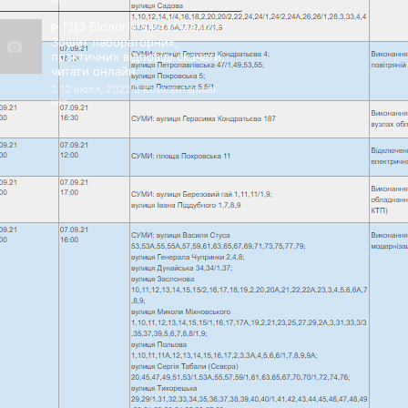
нет
ᐈ ГДЗ Біологія 9 клас Сало —
Зошит лабораторних,
практичних відповіді скачати,
читати онлайн
12 июля, 2022
Комментариев
нет