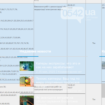
 в этом браузере для последующих моих комментариев.
Недавние новости
К
Каперы экспрессы: что это и
как на них зарабатывают
25 мая, 2025
Комментариев нет
Теннис капперы: Ваш гид по
миру спортивных прогнозов
на корт!
25 мая, 2025
Комментариев нет
Як зменшити витрати на
обслуговування біосептика