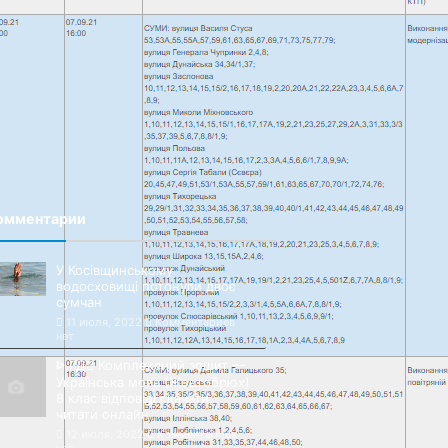
омментарии
У Косівщинському
водосховищі потонули двоє
сумчан
11 июля, 2022
Комментариев
нет
ᐈ ГДЗ Комплексний зошит —
Українська мова (Жовтобрюх)
8 клас відповіді скачати,
читати онлайн
12 июля, 2022
Комментариев