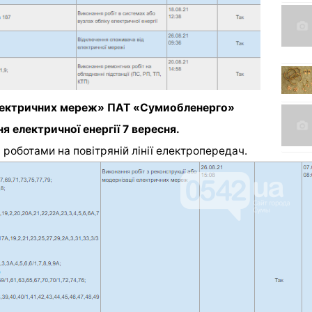
електричних мереж» ПАТ «Сумиобленерго»
я електричної енергії 7 вересня.
 роботами на повітряній лінії електропередач.
Держпродспоживслужба