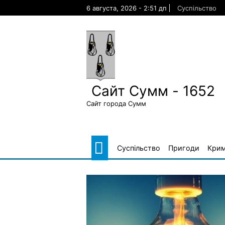
Skip
6 августа, 2026 - 2:51 дп
Суспільство
to
content
Сайт Сумм - 1652
Сайт города Сумм
Суспільство
Пригоди
Крим