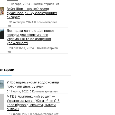
1 ноября, 2024
Комментариев нет
Вейп Шоп – що це? огляд
сучасного ринку електронних
сигарет
31 октября, 2024
Комментариев
нет
Догляд за дачною ділянкою:
поради для ефективного
утримання та покращення
урожайності
23 октября, 2024
Комментариев
нет
ентарии
У Косівщинському водосховищі
потонули двоє сумчан
11 июля, 2022
Комментариев нет
ᐈ ГДЗ Комплексний зошит —
Українська мова (Жовтобрюх) 8
клас відповіді скачати, читати
онлайн
12 июля, 2022
Комментариев нет