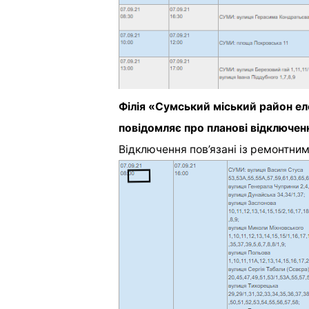
Філія «Сумський міський район 
повідомляє про планові відключенн
Відключення пов’язані із ремонтним
[ad_2]
Источник:
0542.ua
Лучшие растения для