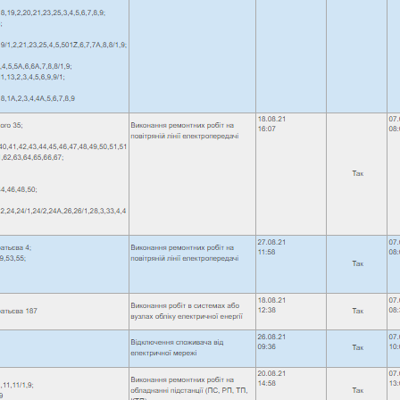
попереджає сумчан про
небезпечний йогурт з Італії
Следующая запись
Обязательные поля помечены
*
Сайт