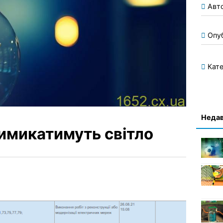
Авт
Опу
Кате
Недав
имикатимуть світло