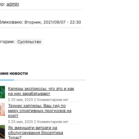
ор:
admin
бликовано:
Вторник, 2021/09/07 - 22:30
гории:
Суспільство
ние новости
Каперы экспрессы: что это и как
на них зарабатывают
25 мая, 2025
Комментариев нет
Теннис капперы: Ваш гид по
миру спортивных прогнозов на
корт!
25 мая, 2025
Комментариев нет
Як зменшити витрати на
обслуговування біосептика
Топас?