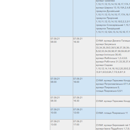
садового водоема
Предыдущая запись
Добавить комментарий
Ваш адрес email не будет опубликован.
Комментарий
*
Имя
*
Email
*