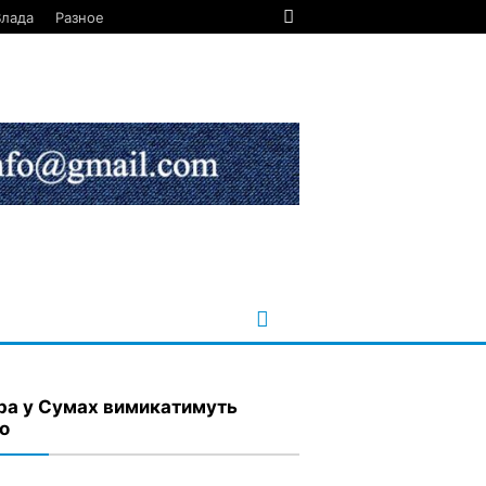
Влада
Разное
ра у Сумах вимикатимуть
ло