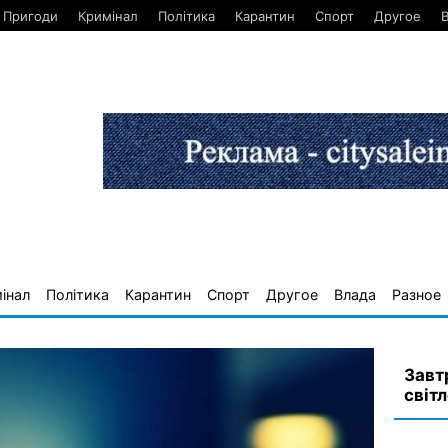
Пригоди
Кримінал
Політика
Карантин
Спорт
Другое
інал
Політика
Карантин
Спорт
Другое
Влада
Разное
Завт
світ