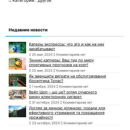
Категории:
Другое
Недавние новости
Каперы экспрессы: что это и как на них
зарабатывают
25 мая, 2025
Комментариев нет
Теннис капперы: Ваш гид по миру
спортивных прогнозов на корт!
25 мая, 2025
Комментариев нет
Як зменшити витрати на обслуговування
біосептика Топас?
1 ноября, 2024
Комментариев нет
Вейп Шоп – що це? огляд сучасного
ринку електронних сигарет
31 октября, 2024
Комментариев нет
Догляд за дачною ділянкою: поради для
ефективного утримання та покращення
урожайності
23 октября, 2024
Комментариев нет