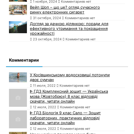
1 ноября, 2024
Комментариев нет
Вейп Шоп – що це? огляд сучасного
ринку електронних сигарет
31 октября, 2024
Комментариев нет
Догляд за дачною ділянкою: поради для
ефективного утримання та покращення
урожайності
23 октября, 2024
Комментариев нет
Комментарии
У Косівщинському водосховищі потонули
двоє сумчан
11 июля, 2022
Комментариев нет
ᐈ ГДЗ Комплексний зошит — Українська
мова (Жовтобрюх) 8 клас відповіді
скачати, читати онлайн
12 июля, 2022
Комментариев нет
ᐈ ГДЗ Біологія 9 клас Сало — Зошит
лабораторних, практичних відповіді
скачати, читати онлайн
12 июля, 2022
Комментариев нет