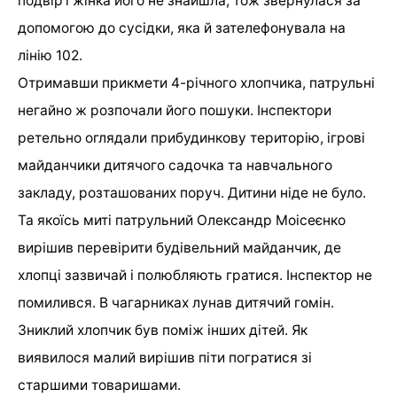
подвір’ї жінка його не знайшла, тож звернулася за
допомогою до сусідки, яка й зателефонувала на
лінію 102.
Отримавши прикмети 4-річного хлопчика, патрульні
негайно ж розпочали його пошуки. Інспектори
ретельно оглядали прибудинкову територію, ігрові
майданчики дитячого садочка та навчального
закладу, розташованих поруч. Дитини ніде не було.
Та якоїсь миті патрульний Олександр Моісеєнко
вирішив перевірити будівельний майданчик, де
хлопці зазвичай і полюбляють гратися. Інспектор не
помилився. В чагарниках лунав дитячий гомін.
Зниклий хлопчик був поміж інших дітей. Як
виявилося малий вирішив піти погратися зі
старшими товаришами.