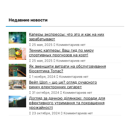
Недавние новости
Каперы экспрессы: что это и как на них
зарабатывают
25 мая, 2025
Комментариев нет
Теннис капперы: Ваш гид по миру
спортивных прогнозов на корт!
25 мая, 2025
Комментариев нет
Як зменшити витрати на обслуговування
біосептика Топас?
1 ноября, 2024
Комментариев нет
Вейп Шоп – що це? огляд сучасного
ринку електронних сигарет
31 октября, 2024
Комментариев нет
Догляд за дачною ділянкою: поради для
ефективного утримання та покращення
урожайності
23 октября, 2024
Комментариев нет