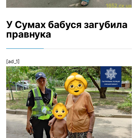
У Сумах бабуся загубила
правнука
[ad_1]