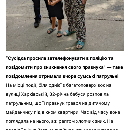
“Сусідка просила зателефонувати в поліцію та
повідомити про зникнення свого правнука” — таке
повідомлення отримали вчора сумські патрульні
На місці події, біля однієї з багатоповерхівок на
вулиці Харківській, 82-річна бабуся розповіла
патрульним, що її правнук грався на дитячому
майданчику під вікном квартири. Час від часу вона
поглядала на нього, аж раптом хлопчик зник. На