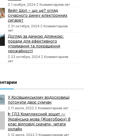
1 ноября, 2024
Комментариев нет
Вейп Шоп – що це? огляд
сучасного ринку електронних
сигарет
31 октября, 2024
Комментариев
нет
Догляд за дачною ділянкою:
поради для ефективного
утримання та покращення
урожайності
23 октября, 2024
Комментариев
нет
ентарии
У Косівщинському водосховищі
потонули двоє сумчан
11 июля, 2022
Комментариев нет
ᐈ ГДЗ Комплексний зошит —
Українська мова (Жовтобрюх) 8
клас відповіді скачати, читати
онлайн
12 июля, 2022
Комментариев нет