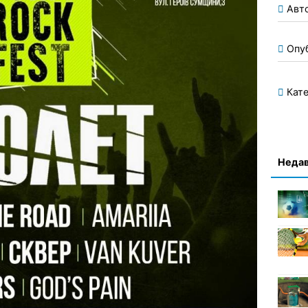
Авт
Опу
Кате
Недав