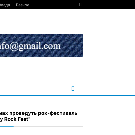
Влада
Разное
мах проведуть рок-фестиваль
y Rock Fest"