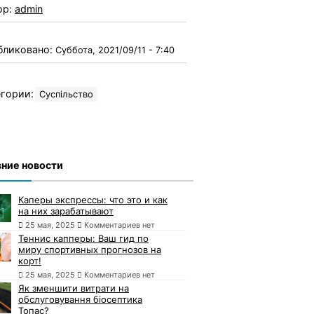
ор:
admin
бликовано:
Суббота, 2021/09/11 - 7:40
гории:
Суспільство
ние новости
Каперы экспрессы: что это и как
на них зарабатывают
25 мая, 2025
Комментариев нет
Теннис капперы: Ваш гид по
миру спортивных прогнозов на
корт!
25 мая, 2025
Комментариев нет
Як зменшити витрати на
обслуговування біосептика
Топас?