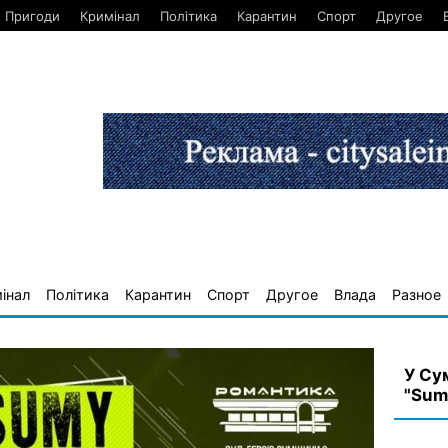
Пригоди
Кримінал
Політика
Карантин
Спорт
Другое
інал
Політика
Карантин
Спорт
Другое
Влада
Разное
У Су
"Sum