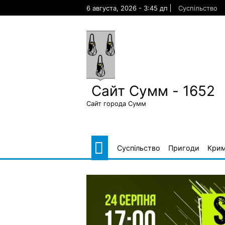
Skip
6 августа, 2026 - 3:45 дп
Суспільство
to
content
Сайт Сумм - 1652
Сайт города Сумм
Суспільство
Пригоди
Крим