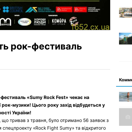
ть рок-фестиваль
Комм
-фестиваль «Sumy Rock Fest» чекає на
ї рок-музики! Цього року захід відбудеться у
ості України!
 що тривав з травня, було отримано 56 заявок з
м спецпроекту «Rock Fight Sumy» та відкритого