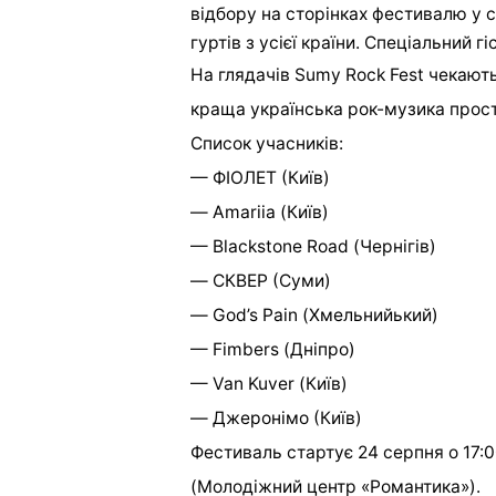
відбору на сторінках фестивалю у с
гуртів з усієї країни. Спеціальний г
На глядачів Sumy Rock Fest чекают
краща українська рок-музика прост
Список учасників:
— ФІОЛЕТ (Київ)
— Amariia (Київ)
— Blackstone Road (Чернігів)
— СКВЕР (Суми)
— God’s Pain (Хмельнийький)
— Fimbers (Дніпро)
— Van Kuver (Київ)
— Джеронімо (Київ)
Фестиваль стартує 24 серпня о 17:0
(Молодіжний центр «Романтика»).