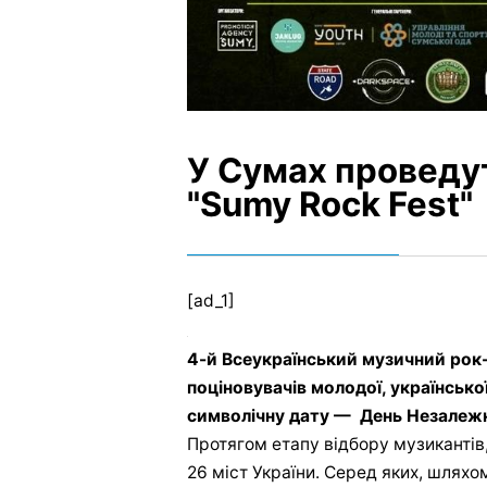
У Сумах проведу
"Sumy Rock Fest"
[ad_1]
4-й Всеукраїнський музичний рок
поціновувачів молодої, українсько
символічну дату — День Незалежн
Протягом етапу відбору музикантів,
26 міст України. Серед яких, шляхо